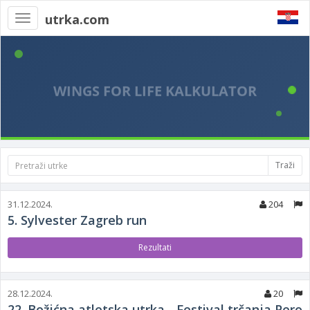
utrka.com
Toggle
navigation
Traži
31.12.2024.
204
5. Sylvester Zagreb run
Rezultati
28.12.2024.
20
22. Božićna atletska utrka - Festival trčanja Pero