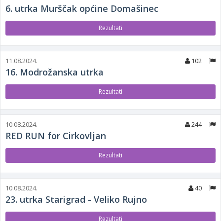
6. utrka Murščak općine Domašinec
Rezultati
11.08.2024.
102
16. Modrožanska utrka
Rezultati
10.08.2024.
244
RED RUN for Cirkovljan
Rezultati
10.08.2024.
40
23. utrka Starigrad - Veliko Rujno
Rezultati