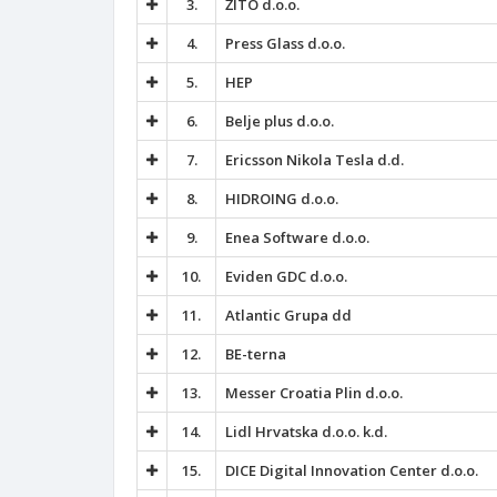
3.
ŽITO d.o.o.
4.
Press Glass d.o.o.
5.
HEP
6.
Belje plus d.o.o.
7.
Ericsson Nikola Tesla d.d.
8.
HIDROING d.o.o.
9.
Enea Software d.o.o.
10.
Eviden GDC d.o.o.
11.
Atlantic Grupa dd
12.
BE-terna
13.
Messer Croatia Plin d.o.o.
14.
Lidl Hrvatska d.o.o. k.d.
15.
DICE Digital Innovation Center d.o.o.