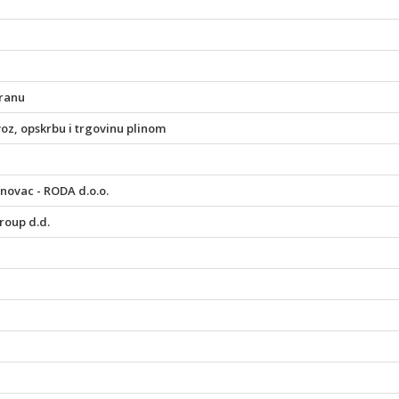
hranu
z, opskrbu i trgovinu plinom
novac - RODA d.o.o.
roup d.d.