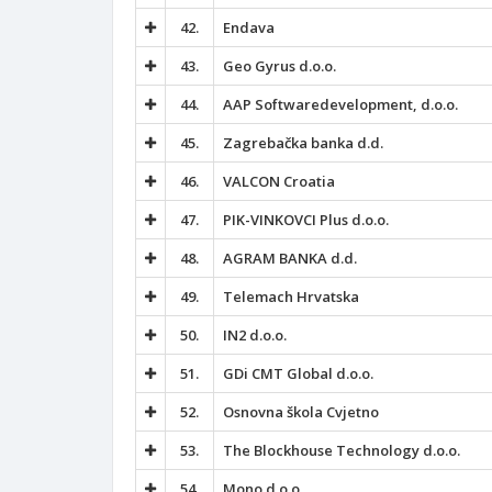
42.
Endava
43.
Geo Gyrus d.o.o.
44.
AAP Softwaredevelopment, d.o.o.
45.
Zagrebačka banka d.d.
46.
VALCON Croatia
47.
PIK-VINKOVCI Plus d.o.o.
48.
AGRAM BANKA d.d.
49.
Telemach Hrvatska
50.
IN2 d.o.o.
51.
GDi CMT Global d.o.o.
52.
Osnovna škola Cvjetno
53.
The Blockhouse Technology d.o.o.
54.
Mono d.o.o