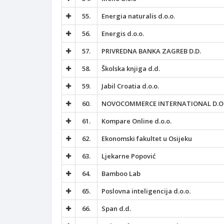
55.
Energia naturalis d.o.o.
56.
Energis d.o.o.
57.
PRIVREDNA BANKA ZAGREB D.D.
58.
Školska knjiga d.d.
59.
Jabil Croatia d.o.o.
60.
NOVOCOMMERCE INTERNATIONAL D.O.
61.
Kompare Online d.o.o.
62.
Ekonomski fakultet u Osijeku
63.
Ljekarne Popović
64.
Bamboo Lab
65.
Poslovna inteligencija d.o.o.
66.
Span d.d.