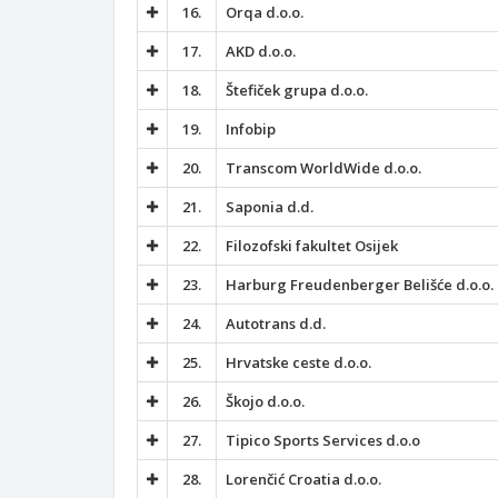
16.
Orqa d.o.o.
17.
AKD d.o.o.
18.
Štefiček grupa d.o.o.
19.
Infobip
20.
Transcom WorldWide d.o.o.
21.
Saponia d.d.
22.
Filozofski fakultet Osijek
23.
Harburg Freudenberger Belišće d.o.o.
24.
Autotrans d.d.
25.
Hrvatske ceste d.o.o.
26.
Škojo d.o.o.
27.
Tipico Sports Services d.o.o
28.
Lorenčić Croatia d.o.o.