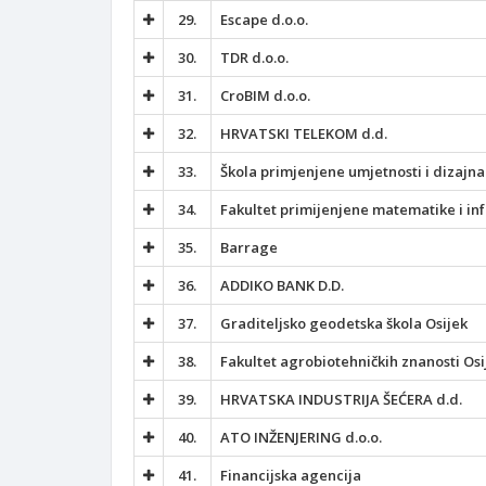
29.
Escape d.o.o.
30.
TDR d.o.o.
31.
CroBIM d.o.o.
32.
HRVATSKI TELEKOM d.d.
33.
Škola primjenjene umjetnosti i dizajna
34.
Fakultet primijenjene matematike i in
35.
Barrage
36.
ADDIKO BANK D.D.
37.
Graditeljsko geodetska škola Osijek
38.
Fakultet agrobiotehničkih znanosti Osi
39.
HRVATSKA INDUSTRIJA ŠEĆERA d.d.
40.
ATO INŽENJERING d.o.o.
41.
Financijska agencija