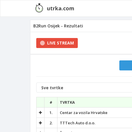
utrka.com
B2Run Osijek - Rezultati
LIVE STREAM
Kategorija
tvrtke
#
TVRTKA
1.
Centar za vozila Hrvatske
2.
TTTech Auto d.o.o.