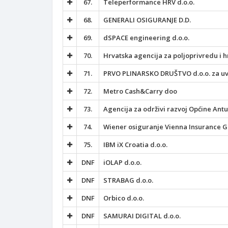
67.
Teleperformance HRV d.o.o.
68.
GENERALI OSIGURANJE D.D.
69.
dSPACE engineering d.o.o.
70.
Hrvatska agencija za poljoprivredu i 
71.
PRVO PLINARSKO DRUŠTVO d.o.o. za uvo
72.
Metro Cash&Carry doo
73.
Agencija za održivi razvoj Općine Antu
74.
Wiener osiguranje Vienna Insurance G
75.
IBM iX Croatia d.o.o.
DNF
iOLAP d.o.o.
DNF
STRABAG d.o.o.
DNF
Orbico d.o.o.
DNF
SAMURAI DIGITAL d.o.o.