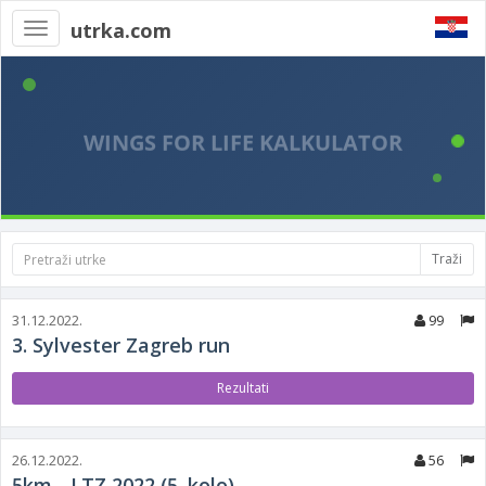
utrka.com
Toggle
navigation
Traži
31.12.2022.
99
3. Sylvester Zagreb run
Rezultati
26.12.2022.
56
5km - LTZ 2022 (5. kolo)