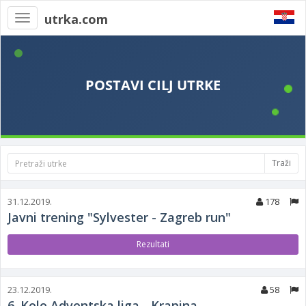
utrka.com
Toggle
navigation
Traži
31.12.2019.
178
Javni trening "Sylvester - Zagreb run"
Rezultati
23.12.2019.
58
6. Kolo Adventska liga - Krapina