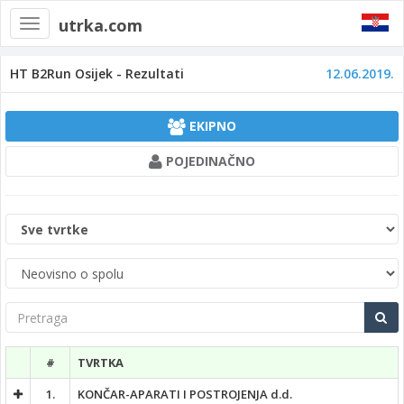
utrka.com
Toggle
navigation
HT B2Run Osijek - Rezultati
12.06.2019.
EKIPNO
POJEDINAČNO
Kategorija
tvrtke
Spol
Pretraga
#
TVRTKA
1.
KONČAR-APARATI I POSTROJENJA d.d.