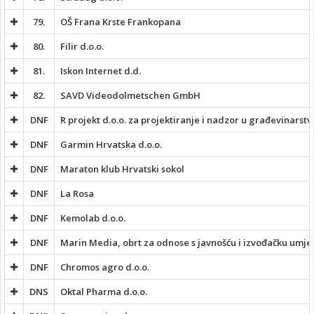
79.
OŠ Frana Krste Frankopana
80.
Filir d.o.o.
81.
Iskon Internet d.d.
82.
SAVD Videodolmetschen GmbH
DNF
R projekt d.o.o. za projektiranje i nadzor u građevinarstv
DNF
Garmin Hrvatska d.o.o.
DNF
Maraton klub Hrvatski sokol
DNF
La Rosa
DNF
Kemolab d.o.o.
DNF
Marin Media, obrt za odnose s javnošću i izvođačku umje
DNF
Chromos agro d.o.o.
DNS
Oktal Pharma d.o.o.