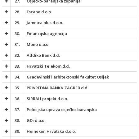
27.
Osječko-baranjska županija
28.
Escape d.o.o.
29.
Jamnica plus d.o.o.
30.
Financijska agencija
31.
Mono d.o.o.
32.
Addiko Bank d.d.
33.
Hrvatski Telekom d.d.
34.
Građevinski i arhitektonski fakultet Osijek
35.
PRIVREDNA BANKA ZAGREB d.d.
36.
SIRRAH projekt d.o.o.
37.
Policijska uprava osječko-baranjska
38.
GDi d.o.o.
39.
Heineken Hrvatska d.o.o.