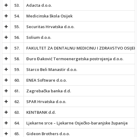
53.
Adacta d.o.o.
54.
Medicinska škola Osijek
55.
Securitas Hrvatska d.o.o.
56.
Solium d.o.o.
57.
FAKULTET ZA DENTALNU MEDICINU I ZDRAVSTVO OSIJEK
58.
Đuro Đaković Termoenergetska postrojenja d.o.o.
59.
Starco Beli Manastir d.o.o.
60.
ENEA Software d.o.o.
61.
Zagrebačka banka d.d.
62.
SPAR Hrvatska d.o.o.
63.
KENTBANK d.d.
64.
Ljekarne srce – Ljekarne Osječko-baranjske županije
65.
Gideon Brothers d.o.o.