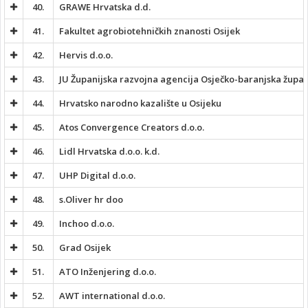
40.
GRAWE Hrvatska d.d.
41.
Fakultet agrobiotehničkih znanosti Osijek
42.
Hervis d.o.o.
43.
JU Županijska razvojna agencija Osječko-baranjska župan
44.
Hrvatsko narodno kazalište u Osijeku
45.
Atos Convergence Creators d.o.o.
46.
Lidl Hrvatska d.o.o. k.d.
47.
UHP Digital d.o.o.
48.
s.Oliver hr doo
49.
Inchoo d.o.o.
50.
Grad Osijek
51.
ATO Inženjering d.o.o.
52.
AWT international d.o.o.