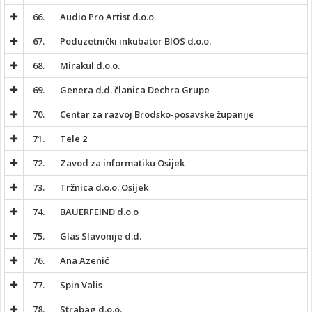
66.
Audio Pro Artist d.o.o.
67.
Poduzetnički inkubator BIOS d.o.o.
68.
Mirakul d.o.o.
69.
Genera d.d. članica Dechra Grupe
70.
Centar za razvoj Brodsko-posavske županije
71.
Tele 2
72.
Zavod za informatiku Osijek
73.
Tržnica d.o.o. Osijek
74.
BAUERFEIND d.o.o
75.
Glas Slavonije d.d.
76.
Ana Azenić
77.
Spin Valis
78.
Strabag d.o.o.