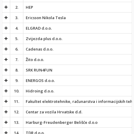
2.
HEP
3.
Ericsson Nikola Tesla
4.
ELGRAD d.o.o.
5.
Zvijezda plus d.o.o.
6.
Cadenas d.o.o.
7.
Žito d.o.o.
8.
SRK RUN4FUN
9.
ENERGOS d.o.o.
10.
Hidroing d.o.o.
11.
Fakultet elektrotehnike, računarstva i informacijskih teh
12.
Centar za vozila Hrvatske d.d.
13.
Harburg-Freudenberger Belišće d.o.o
14.
TDR d.o.o.