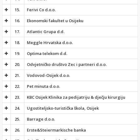
15.
Ferivi Co d.o.o.
16.
Ekonomski fakultet u Osijeku
17.
Atlantic Grupa d.d.
18.
Meggle Hrvatska d.o.o.
19.
Optima telekom d.d.
20.
Odvjetničko društvo Zec i partneri d.o.o.
21.
Vodovod-Osijek d.o.o.
22.
Pet minuta d.o.o.
23.
KBC Osijek Klinika za pedijatriju & dječju kirurgiju
24.
Ugostiteljsko-turistička škola, Osijek
25.
Barrage d.o.o.
26.
Erste&Steiermarkische banka