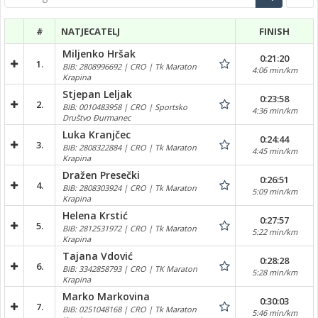
#
NATJECATELJ
FINISH
Miljenko Hršak
0:21:20
1.
BIB: 2808996692 | CRO | Tk Maraton
4:06 min/km
Krapina
Stjepan Leljak
0:23:58
2.
BIB: 0010483958 | CRO | Sportsko
4:36 min/km
Društvo Đurmanec
Luka Kranjčec
0:24:44
3.
BIB: 2808322884 | CRO | Tk Maraton
4:45 min/km
Krapina
Dražen Presečki
0:26:51
4.
BIB: 2808303924 | CRO | Tk Maraton
5:09 min/km
Krapina
Helena Krstić
0:27:57
5.
BIB: 2812531972 | CRO | Tk Maraton
5:22 min/km
Krapina
Tajana Vdović
0:28:28
6.
BIB: 3342858793 | CRO | TK Maraton
5:28 min/km
Krapina
Marko Markovina
0:30:03
7.
BIB: 0251048168 | CRO | Tk Maraton
5:46 min/km