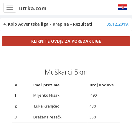
utrka.com
Toggle
navigation
4. Kolo Adventska liga - Krapina - Rezultati
05.12.2019.
KLIKNITE OVDJE ZA POREDAK LIGE
Muškarci 5km
#
Ime i prezime
Broj Bodova
1
Miljenko Hršak
490
2
Luka Kranjčec
430
3
Dražen Presečki
350