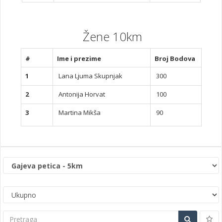
Žene 10km
#
Ime i prezime
Broj Bodova
1
Lana Ljuma Skupnjak
300
2
Antonija Horvat
100
3
Martina Mikša
90
Pretraga