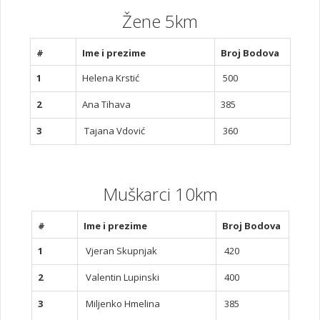
Žene 5km
#
Ime i prezime
Broj Bodova
1
Helena Krstić
500
2
Ana Tihava
385
3
Tajana Vdović
360
Muškarci 10km
#
Ime i prezime
Broj Bodova
1
Vjeran Skupnjak
420
2
Valentin Lupinski
400
3
Miljenko Hmelina
385