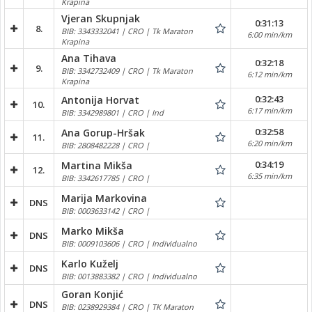
Krapina
Vjeran Skupnjak
0:31:13
8.
BIB: 3343332041 | CRO | Tk Maraton
6:00 min/km
Krapina
Ana Tihava
0:32:18
9.
BIB: 3342732409 | CRO | Tk Maraton
6:12 min/km
Krapina
0:32:43
Antonija Horvat
10.
6:17 min/km
BIB: 3342989801 | CRO | Ind
0:32:58
Ana Gorup-Hršak
11.
6:20 min/km
BIB: 2808482228 | CRO |
0:34:19
Martina Mikša
12.
6:35 min/km
BIB: 3342617785 | CRO |
Marija Markovina
DNS
BIB: 0003633142 | CRO |
Marko Mikša
DNS
BIB: 0009103606 | CRO | Individualno
Karlo Kuželj
DNS
BIB: 0013883382 | CRO | Individualno
Goran Konjić
DNS
BIB: 0238929384 | CRO | TK Maraton