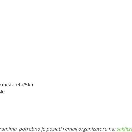
.5km/štafeta/5km
sle
gramima, potrebno je poslati i email organizatoru na:
sakfit