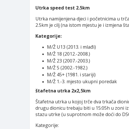
Utrka speed test 2.5km
Utrka namijenjena djeci i početnicima u trč
2.5km je cilj (na istom mjestu je i izmjena št
Kategorije:
M/Ž U13 (2013. i mlađi)
M/Ž 18 (2012.-2008.)
M/Ž 23 (2007.-2003.)
M/Ž S (2002.-1982.)
M/Ž 45+ (1981. i stariji)
M/Ž 1.-3. mjesto ukupni poredak
štafetna utrka 2x2,5km
Štafetna utrka u kojoj trče dva trkača dion
drugu dionicu trebaju biti u 15:05h u zoni izm
stazu utrke (u suprotnom može doći do DS
Kategorije: