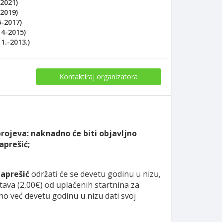
2021)
2019)
6-2017)
14-2015)
1.-2013.)
Kontaktiraj organizatora
rojeva: naknadno će biti objavljno
aprešić;
Zaprešić
održati će se devetu godinu u nizu,
tava (2,00€) od uplaćenih startnina za
no već devetu godinu u nizu dati svoj