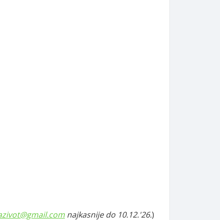
zazivot@gmail.com
najkasnije do 10.12.'26.
)