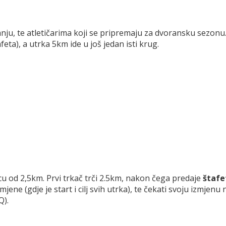
anju, te atletičarima koji se pripremaju za dvoransku sezon
afeta), a utrka 5km ide u još jedan isti krug.
icu od 2,5km. Prvi trkač trči 2.5km, nakon čega predaje
štafe
jene (gdje je start i cilj svih utrka), te čekati svoju izmjenu 
Q).