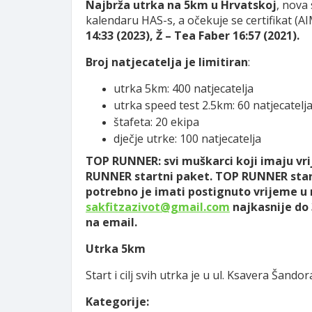
Najbrža utrka na 5km u Hrvatskoj
, nova 
kalendaru HAS-s, a očekuje se certifikat (A
14:33 (2023), Ž – Tea Faber 16:57 (2021).
Broj natjecatelja je limitiran
:
utrka 5km: 400 natjecatelja
utrka speed test 2.5km: 60 natjecatelj
štafeta: 20 ekipa
dječje utrke: 100 natjecatelja
TOP RUNNER: svi muškarci koji imaju vrij
RUNNER startni paket. TOP RUNNER start
potrebno je imati postignuto vrijeme u ra
sakfitzazivot@gmail.com
najkasnije do 
na email.
Utrka 5km
Start i cilj svih utrka je u ul. Ksavera Šand
Kategorije: