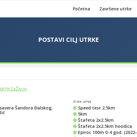
Početna
Završene utrke
SAKFitZaŽivot
Vrste utrka
Ksavera Šandora Đalskog,
Speed test 2.5km
šić
5km
Štafeta 2x2.5km
Štafeta 2x2.5km hoodica
Epiroc 100m 0-4 god. (2022-