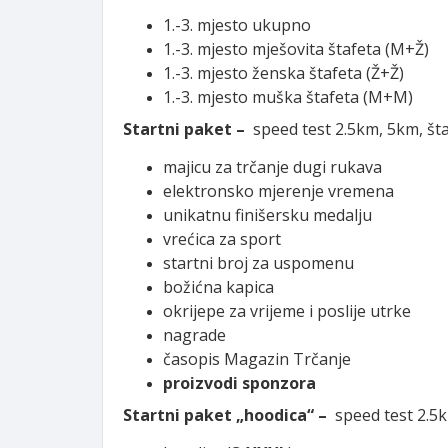
1.-3. mjesto ukupno
1.-3. mjesto mješovita štafeta (M+Ž)
1.-3. mjesto ženska štafeta (Ž+Ž)
1.-3. mjesto muška štafeta (M+M)
Startni paket –
speed test 2.5km, 5km, šta
majicu za trčanje dugi rukava
elektronsko mjerenje vremena
unikatnu finišersku medalju
vrećica za sport
startni broj za uspomenu
božićna kapica
okrijepe za vrijeme i poslije utrke
nagrade
časopis Magazin Trčanje
proizvodi sponzora
Startni paket „hoodica“ –
speed test 2.5k