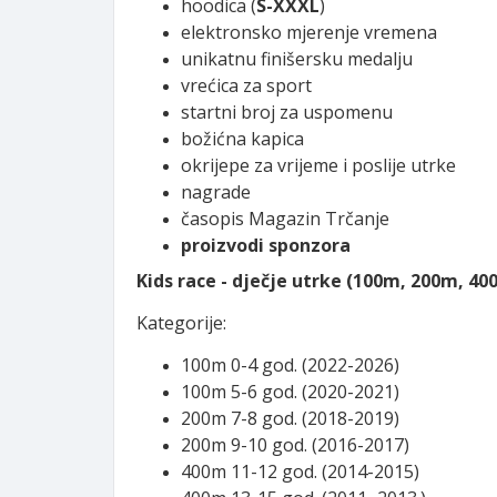
hoodica (
S-XXXL
)
elektronsko mjerenje vremena
unikatnu finišersku medalju
vrećica za sport
startni broj za uspomenu
božićna kapica
okrijepe za vrijeme i poslije utrke
nagrade
časopis Magazin Trčanje
proizvodi sponzora
Kids race - dječje utrke (100m, 200m, 40
Kategorije:
100m 0-4 god. (2022-2026)
100m 5-6 god. (2020-2021)
200m 7-8 god. (2018-2019)
200m 9-10 god. (2016-2017)
400m 11-12 god. (2014-2015)