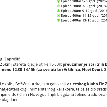
Epiroc 100m 5-6 god. (2020-
Epiroc 200m 7-8 god. (2018-
Epiroc 200m 9-10 god. (201
Epiroc 400m 11-12 god. (20
Epiroc 400m 13-15 god. (201
og, Zaprešić
2.5km i štafeta; dječje utrke 16:00h;
preuzimanje startnih b
emenu 12:30-14:15h (za sve utrke) Vršilnica, Novi Dvori, Z
 okolici, Božićna utrka, u organizaciji
atletskog kluba Fit 
m natjecateljskog, humanitarnog karaktera, te će se dio sreds
vrijeme Božićnih i Novogodišnjih blagdana želimo tradicional
je blagdane.