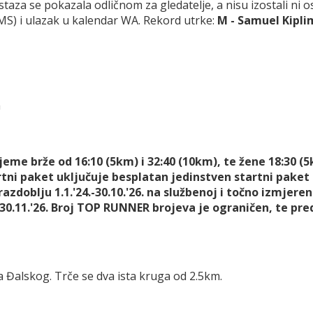
staza se pokazala odličnom za gledatelje, a nisu izostali ni o
IMS) i ulazak u kalendar WA. Rekord utrke:
M - Samuel Kipli
a
eme brže od 16:10 (5km) i 32:40 (10km), te žene 18:30 (
ni paket uključuje besplatan jedinstven startni paket 
zdoblju 1.1.'24.-30.10.'26. na službenoj i točno izmjereno
30.11.'26. Broj TOP RUNNER brojeva je ograničen, te pred
ora Đalskog. Trče se dva ista kruga od 2.5km.