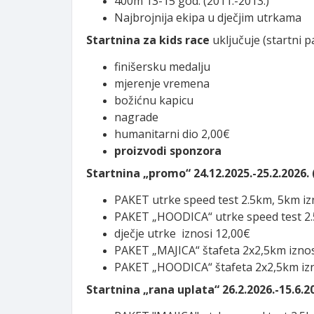
400m 13-15 god. (2011.-2013.)
Najbrojnija ekipa u dječjim utrkama
Startnina za kids race
uključuje (startni p
finišersku medalju
mjerenje vremena
božićnu kapicu
nagrade
humanitarni dio 2,00€
proizvodi sponzora
Startnina „promo“ 24.12.2025.-25.2.2026. 
PAKET utrke speed test 2.5km, 5km iz
PAKET „HOODICA“ utrke speed test 2.
dječje utrke iznosi 12,00€
PAKET „MAJICA“ štafeta 2x2,5km iznos
PAKET „HOODICA“ štafeta 2x2,5km izn
Startnina „rana uplata“ 26.2.2026.-15.6.20