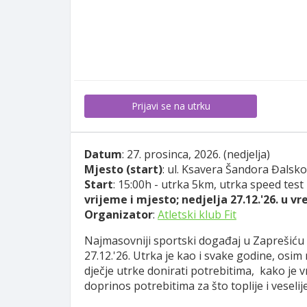
Prijavi se na utrku
Datum
: 27. prosinca, 2026. (nedjelja)
Mjesto (start)
: ul. Ksavera Šandora Đalsk
Start
: 15:00h - utrka 5km, utrka speed test 
vrijeme i mjesto; nedjelja 27.12.'26. u vr
Organizator
:
Atletski klub Fit
Najmasovniji sportski događaj u Zaprešiću i
27.12.'26. Utrka je kao i svake godine, osi
dječje utrke donirati potrebitima, kako je 
doprinos potrebitima za što toplije i veseli