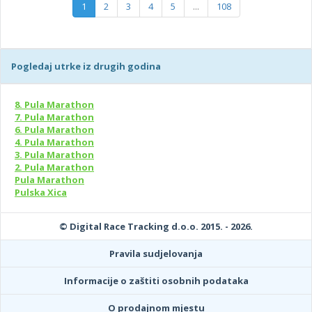
1
2
3
4
5
...
108
Pogledaj utrke iz drugih godina
8. Pula Marathon
7. Pula Marathon
6. Pula Marathon
4. Pula Marathon
3. Pula Marathon
2. Pula Marathon
Pula Marathon
Pulska Xica
© Digital Race Tracking d.o.o. 2015. - 2026.
Pravila sudjelovanja
Informacije o zaštiti osobnih podataka
O prodajnom mjestu