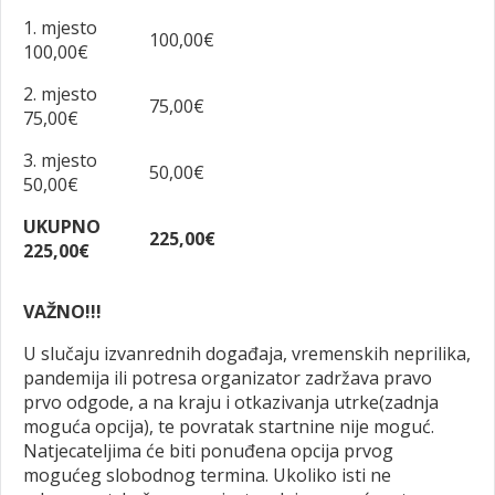
1. mjesto
100,00€
100,00€
2. mjesto
75,00€
75,00€
3. mjesto
50,00€
50,00€
UKUPNO
225,00€
225,00€
VAŽNO!!!
U slučaju izvanrednih događaja, vremenskih neprilika,
pandemija ili potresa organizator zadržava pravo
prvo odgode, a na kraju i otkazivanja utrke(zadnja
moguća opcija), te povratak startnine nije moguć.
Natjecateljima će biti ponuđena opcija prvog
mogućeg slobodnog termina. Ukoliko isti ne