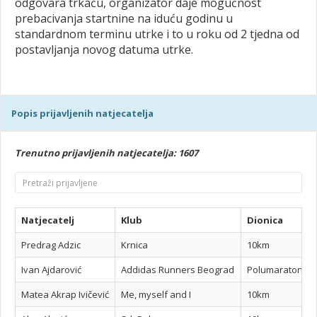
odgovara trkaču, organizator daje mogućnost
prebacivanja startnine na iduću godinu u
standardnom terminu utrke i to u roku od 2 tjedna od
postavljanja novog datuma utrke.
Popis prijavljenih natjecatelja
Trenutno prijavljenih natjecatelja: 1607
Natjecatelj
Klub
Dionica
Predrag Adzic
Krnica
10km
Ivan Ajdarović
Addidas Runners Beograd
Polumaraton
Matea Akrap Ivičević
Me, myself and I
10km