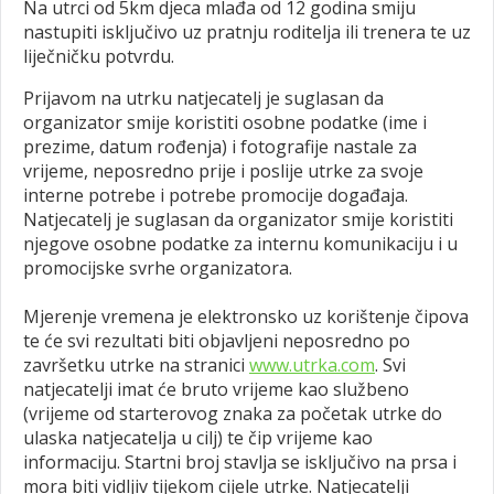
Na utrci od 5km djeca mlađa od 12 godina smiju
nastupiti isključivo uz pratnju roditelja ili trenera te uz
liječničku potvrdu.
Prijavom na utrku natjecatelj je suglasan da
organizator smije koristiti osobne podatke (ime i
prezime, datum rođenja) i fotografije nastale za
vrijeme, neposredno prije i poslije utrke za svoje
interne potrebe i potrebe promocije događaja.
Natjecatelj je suglasan da organizator smije koristiti
njegove osobne podatke za internu komunikaciju i u
promocijske svrhe organizatora.
Mjerenje vremena je elektronsko uz korištenje čipova
te će svi rezultati biti objavljeni neposredno po
završetku utrke na stranici
www.utrka.com
. Svi
natjecatelji imat će bruto vrijeme kao službeno
(vrijeme od starterovog znaka za početak utrke do
ulaska natjecatelja u cilj) te čip vrijeme kao
informaciju. Startni broj stavlja se isključivo na prsa i
mora biti vidljiv tijekom cijele utrke. Natjecatelji