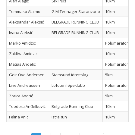
Alan Alagić
Srk Puls
10km
Tommaso Alaimo
G.M Teenager Staranzano
10km
Aleksandar Aleksić
BELGRADE RUNNING CLUB
10km
Ivana Aleksić
BELGRADE RUNNING CLUB
10km
Marko Amidzic
Polumaraton
Zaklina Amidzic
10km
Matias Andelic
Polumaraton
Geir-Ove Andersen
Stamsund idrettslag
5km
Line Andreassen
Lofoten løpeklubb
Polumaraton
Zorica Andrić
5km
Teodora Anđelković
Belgrade Running Club
10km
Felina Anic
IstraRun
10km