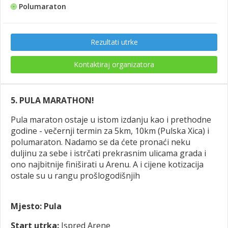
Polumaraton
Rezultati utrke
Kontaktiraj organizatora
5. PULA MARATHON!
Pula maraton ostaje u istom izdanju kao i prethodne
godine - večernji termin za 5km, 10km (Pulska Xica) i
polumaraton. Nadamo se da ćete pronaći neku
duljinu za sebe i istrčati prekrasnim ulicama grada i
ono najbitnije finiširati u Arenu. A i cijene kotizacija
ostale su u rangu prošlogodišnjih
Mjesto: Pula
Start utrka:
Ispred
Arene