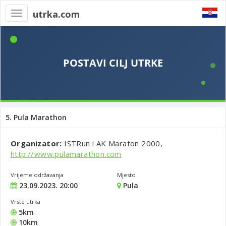
utrka.com
Toggle
navigation
5. Pula Marathon
Organizator:
ISTRun i AK Maraton 2000,
http://www.pulamarathon.com
Vrijeme održavanja
Mjesto
23.09.2023. 20:00
Pula
Vrste utrka
5km
10km