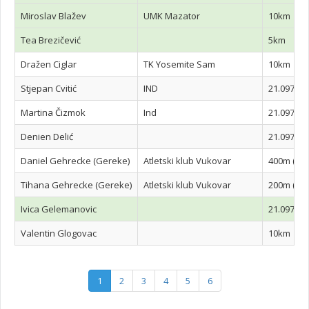
Miroslav Blažev
UMK Mazator
10km
Tea Brezičević
5km
Dražen Ciglar
TK Yosemite Sam
10km
Stjepan Cvitić
IND
21.097 km
Martina Čizmok
Ind
21.097 km
Denien Delić
21.097 km
Daniel Gehrecke (Gereke)
Atletski klub Vukovar
400m (2013
Tihana Gehrecke (Gereke)
Atletski klub Vukovar
200m (2015
Ivica Gelemanovic
21.097 km
Valentin Glogovac
10km
1
2
3
4
5
6