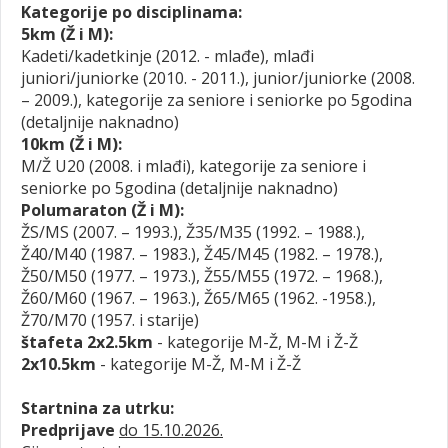
Kategorije po disciplinama:
5km (Ž i M):
Kadeti/kadetkinje (2012. - mlađe), mlađi
juniori/juniorke (2010. - 2011.), junior/juniorke (2008.
– 2009.), kategorije za seniore i seniorke po 5godina
(detaljnije naknadno)
10km (Ž i M):
M/Ž U20 (2008. i mlađi), kategorije za seniore i
seniorke po 5godina (detaljnije naknadno)
Polumaraton (Ž i M):
ŽS/MS (2007. – 1993.), Ž35/M35 (1992. – 1988.),
Ž40/M40 (1987. – 1983.), Ž45/M45 (1982. – 1978.),
Ž50/M50 (1977. – 1973.), Ž55/M55 (1972. – 1968.),
Ž60/M60 (1967. – 1963.), Ž65/M65 (1962. -1958.),
Ž70/M70 (1957. i starije)
štafeta 2x2.5km
- kategorije M-Ž, M-M i Ž-Ž
2x10.5km
- kategorije M-Ž, M-M i Ž-Ž
Startnina za utrku:
Predprijave
do 15.10.2026.