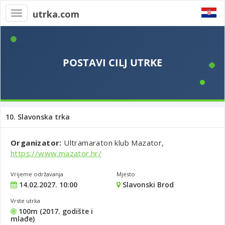
utrka.com
Toggle
navigation
10. Slavonska trka
Organizator:
Ultramaraton klub Mazator,
https://www.mazator.hr/
Vrijeme održavanja
Mjesto
14.02.2027. 10:00
Slavonski Brod
Vrste utrka
100m (2017. godište i
mlađe)