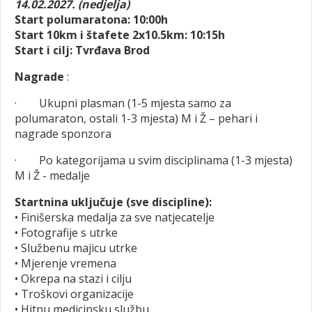
14.02.2027. (nedjelja)
Start polumaratona: 10:00h
Start 10km i štafete 2x10.5km: 10:15h
Start i cilj: Tvrđava Brod
Nagrade
:
· Ukupni plasman (1-5 mjesta samo za
polumaraton, ostali 1-3 mjesta) M i Ž – pehari
i
nagrade sponzora
· Po kategorijama u svim disciplinama (1-3 mjesta)
M i Ž - medalje
Startnina uključuje (sve discipline):
• Finišerska medalja za sve natjecatelje
• Fotografije s utrke
• Službenu majicu utrke
• Mjerenje vremena
• Okrepa na stazi i cilju
• Troškovi organizacije
• Hitnu medicinsku službu