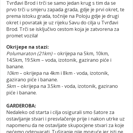
Tvrđavi Brod i trči se samo jedan krug s tim da se
prvo trči u smjeru zapada grada, gdje je prvi okret, te
prema istoku grada, točnije na Poloju gdje je drugi
okret i povratak je uz rijeku Savu do cilja u Tvrđavi
Brod. Trči se isključivo cestom koja je zatvorena za
promet vozila!
Okrijepe na stazi:
Polumaraton (21km)
– okrijepa na 5km, 10km,
14.5km, 19.5km – voda, izotonik, gazirano piće i
banane.
10km
– okrijepa na 4km i 8km - voda, izotonik,
gazirano piće i banane.
5km
– okrijepa na 3.5km - voda, izotonik, gazirano
piće i banane.
GARDEROBA:
Nedaleko od starta i cilja osigurali smo šatore za
ostavljanje stvari i presvlačenje prije i nakon utrke uz
napomenu da ne ostavljate skupocjene stvari za koje
nećemo odgovarati. Tuširanje nije moguće jer isti ne