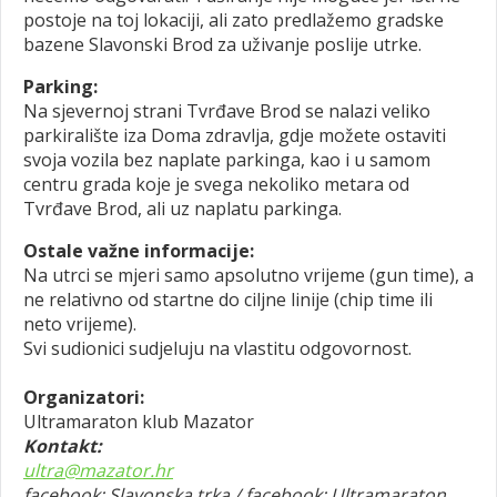
postoje na toj lokaciji, ali zato predlažemo gradske
bazene Slavonski Brod za uživanje poslije utrke.
Parking:
Na sjevernoj strani Tvrđave Brod se nalazi veliko
parkiralište iza Doma zdravlja, gdje možete ostaviti
svoja vozila bez naplate parkinga, kao i u samom
centru grada koje je svega nekoliko metara od
Tvrđave Brod, ali uz naplatu parkinga.
Ostale važne informacije:
Na utrci se mjeri samo apsolutno vrijeme (gun time), a
ne relativno od startne do ciljne linije (chip time ili
neto vrijeme).
Svi sudionici sudjeluju na vlastitu odgovornost.
Organizatori:
Ultramaraton klub Mazator
Kontakt:
ultra@mazator.hr
facebook: Slavonska trka / facebook: Ultramaraton