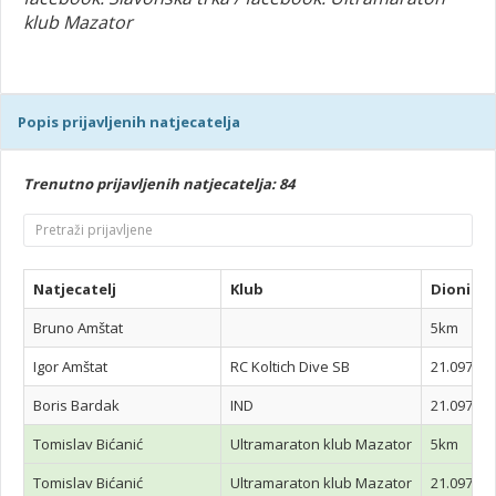
klub Mazator
Popis prijavljenih natjecatelja
Trenutno prijavljenih natjecatelja: 84
Natjecatelj
Klub
Dionica
Bruno Amštat
5km
Igor Amštat
RC Koltich Dive SB
21.097 km
Boris Bardak
IND
21.097 km
Tomislav Bićanić
Ultramaraton klub Mazator
5km
Tomislav Bićanić
Ultramaraton klub Mazator
21.097 km