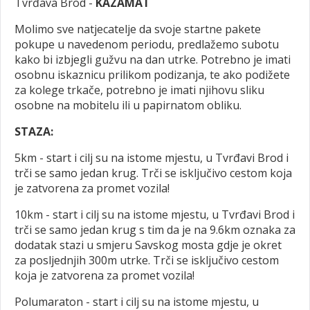
Tvrđava Brod -
KAZAMAT
Molimo sve natjecatelje da svoje startne pakete
pokupe u navedenom periodu, predlažemo subotu
kako bi izbjegli gužvu na dan utrke. Potrebno je imati
osobnu iskaznicu prilikom podizanja, te ako podižete
za kolege trkače, potrebno je imati njihovu sliku
osobne na mobitelu ili u papirnatom obliku.
STAZA:
5km - start i cilj su na istome mjestu, u Tvrđavi Brod i
trči se samo jedan krug. Trči se isključivo cestom koja
je zatvorena za promet vozila!
10km - start i cilj su na istome mjestu, u Tvrđavi Brod i
trči se samo jedan krug s tim da je na 9.6km oznaka za
dodatak stazi u smjeru Savskog mosta gdje je okret
za posljednjih 300m utrke. Trči se isključivo cestom
koja je zatvorena za promet vozila!
Polumaraton - start i cilj su na istome mjestu, u