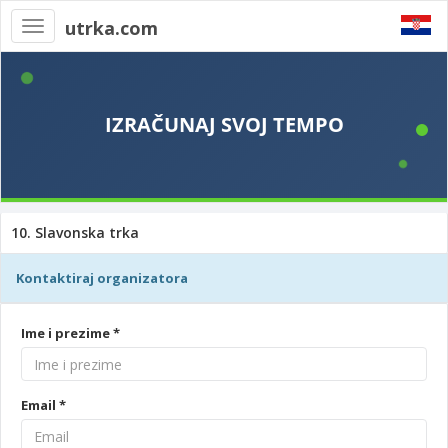
utrka.com
Toggle
navigation
10. Slavonska trka
Kontaktiraj organizatora
Ime i prezime *
Email *