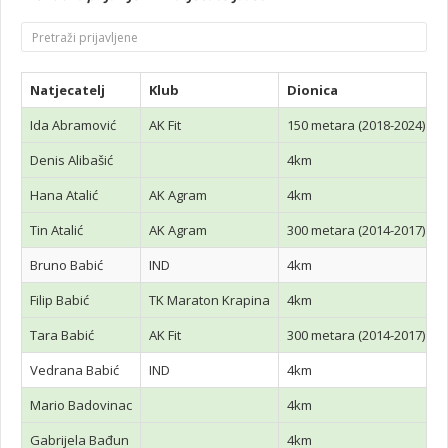
Natjecatelj
Klub
Dionica
Ida Abramović
AK Fit
150 metara (2018-2024)
Denis Alibašić
4km
Hana Atalić
AK Agram
4km
Tin Atalić
AK Agram
300 metara (2014-2017)
Bruno Babić
IND
4km
Filip Babić
TK Maraton Krapina
4km
Tara Babić
AK Fit
300 metara (2014-2017)
Vedrana Babić
IND
4km
Mario Badovinac
4km
Gabrijela Bađun
4km