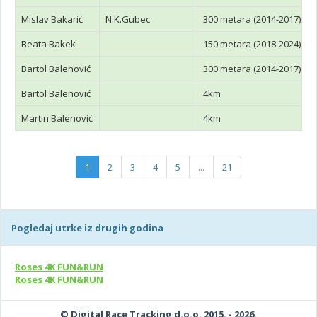
Mislav Bakarić
N.K.Gubec
300 metara (2014-2017)
Beata Bakek
150 metara (2018-2024)
Bartol Balenović
300 metara (2014-2017)
Bartol Balenović
4km
Martin Balenović
4km
1
2
3
4
5
...
21
Pogledaj utrke iz drugih godina
Roses 4K FUN&RUN
Roses 4K FUN&RUN
© Digital Race Tracking d.o.o. 2015. - 2026.