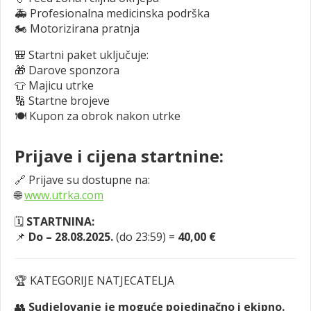
🚑 Profesionalna medicinska podrška
🏍️ Motorizirana pratnja
🎒 Startni paket uključuje:
🎁 Darove sponzora
👕 Majicu utrke
🔢 Startne brojeve
🍽️ Kupon za obrok nakon utrke
Prijave i cijena startnine:
🔗 Prijave su dostupne na:
🌐
www.utrka.com
🗓
STARTNINA:
📌
Do – 28.08.2025.
(do 23:59) =
40,00 €
🏆 KATEGORIJE NATJECATELJA
👥
Sudjelovanje je moguće pojedinačno i ekipno.