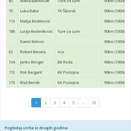
82
Marta Bartovčak
Ture za cure
90km (1000mnv
70
Luka Batur
TK Šibenik
90km (1000mnv
113
Matija Bedeković
90km (1000mnv
186
Lucija Bedeniković
Ture za cure
90km (1000mnv
Damir Belovic
90km (1000mnv
52
Robert Beneta
n/a
90km (1000mnv
134
Janko Benger
BK Roda
90km (1000mnv
172
Rok Bergant
KK Postojna
90km (1000mnv
173
Blaž Bernik
KK Postojna
90km (1000mnv
1
2
3
4
5
...
15
Pogledaj utrke iz drugih godina