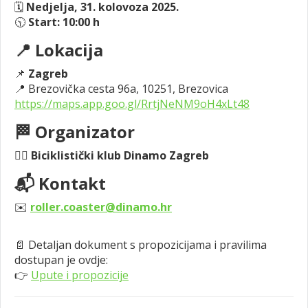
🗓
Nedjelja, 31. kolovoza 2025.
🕥
Start: 10:00 h
📍 Lokacija
📌
Zagreb
📍 Brezovička cesta 96a, 10251, Brezovica
https://maps.app.goo.gl/RrtjNeNM9oH4xLt48
🏁 Organizator
🚴‍♂️
Biciklistički klub Dinamo Zagreb
📬 Kontakt
✉️
roller.coaster@dinamo.hr
📄 Detaljan dokument s propozicijama i pravilima
dostupan je ovdje:
👉
Upute i propozicije