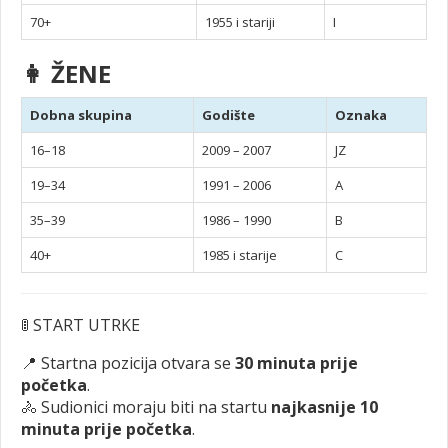
70+
1955 i stariji
I
👩 ŽENE
Dobna skupina
Godište
Oznaka
16–18
2009 – 2007
JZ
19–34
1991 – 2006
A
35–39
1986 – 1990
B
40+
1985 i starije
C
🚦 START UTRKE
📍 Startna pozicija otvara se
30 minuta prije
početka
.
🚴 Sudionici moraju biti na startu
najkasnije 10
minuta prije početka
.