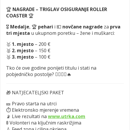
🏆
NAGRADE – TRIGLAV OSIGURANJE ROLLER
COASTER
🏆
🎖
Medalje
, 🏆
pehari
i 💶
novčane nagrade
za
prva
tri mjesta
u ukupnom poretku – žene i muškarci:
🥇
1. mjesto
– 200 €
🥈
2. mjesto
– 150 €
🥉
3. mjesto
– 100 €
Tko će ove godine ponijeti titulu i stati na
pobjedničko postolje? 🚴‍♀️🚴‍♂️🔥
🎁 NATJECATELJSKI PAKET
🎫 Pravo starta na utrci
⏱ Elektronsko mjerenje vremena
📡 Live rezultati na
www.utrka.com
🚦 Volonteri na ključnim raskrižjima
💧 Feed zona i ciljna okrjepa