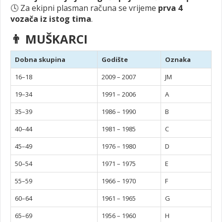
🕓 Za ekipni plasman računa se vrijeme
prva 4
vozača iz istog tima
.
👨 MUŠKARCI
Dobna skupina
Godište
Oznaka
16–18
2009 – 2007
JM
19–34
1991 – 2006
A
35–39
1986 – 1990
B
40–44
1981 – 1985
C
45–49
1976 – 1980
D
50–54
1971 – 1975
E
55–59
1966 – 1970
F
60–64
1961 – 1965
G
65–69
1956 – 1960
H