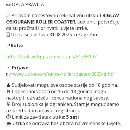
📜 OPĆA PRAVILA
✅ Prijavom na cestovnu rekreativnu utrku
TRIGLAV
OSIGURANJE ROLLER COASTER
, sudionici potvrđuju
da su pročitali i prihvatili uvjete utrke.
🗓 Utrka se održava 31.08.2025. u Zagrebu.
📍
Ruta:
https://ridewithgps.com/routes/51735197
🔗
Prijave:
👉
www.utrka.com/utrke/rollercoaster/2025/info/
👤 Sudjelovati mogu sve osobe starije od 18 godina.
📄 Licencirani vozači od 16 do 18 godina mogu
nastupiti uz važeću licencu nacionalnog saveza.
🔢 Broj sudionika je ograničen. Start je moguć samo
uz prethodnu prijavu i registraciju.
⏱ Limit za završetak utrke:
5 sati
🌦️ Utrka se održava bez obzira na vremenske uvjete.