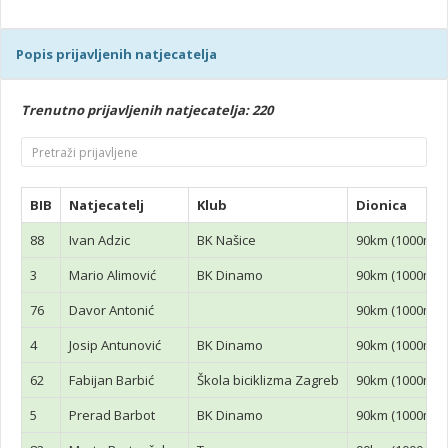
Popis prijavljenih natjecatelja
Trenutno prijavljenih natjecatelja: 220
BIB
Natjecatelj
Klub
Dionica
88
Ivan Adzic
BK Našice
90km (1000mnv
3
Mario Alimović
BK Dinamo
90km (1000mnv
76
Davor Antonić
90km (1000mnv
4
Josip Antunović
BK Dinamo
90km (1000mnv
62
Fabijan Barbić
Škola biciklizma Zagreb
90km (1000mnv
5
Prerad Barbot
BK Dinamo
90km (1000mnv