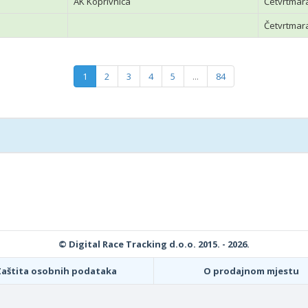
AK Koprivnica
Četvrtmar
Četvrtmar
1
2
3
4
5
...
84
© Digital Race Tracking d.o.o. 2015. - 2026.
Zaštita osobnih podataka
O prodajnom mjestu