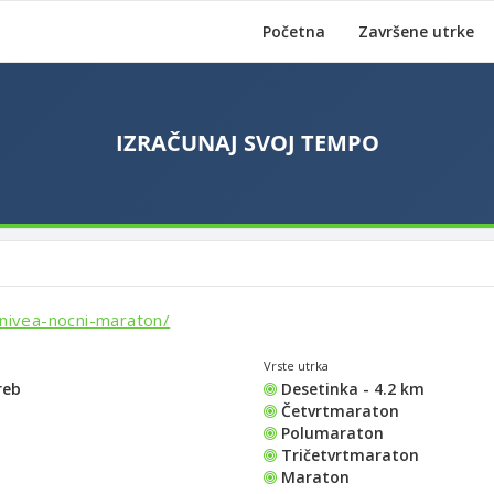
Početna
Završene utrke
/nivea-nocni-maraton/
Vrste utrka
reb
Desetinka - 4.2 km
Četvrtmaraton
Polumaraton
Tričetvrtmaraton
Maraton