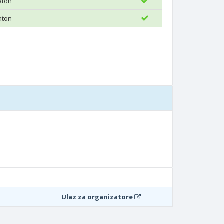
aton
aton
Ulaz za organizatore