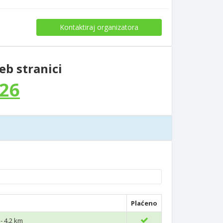
Kontaktiraj organizatora
eb stranici
26
Plaćeno
- 4.2 km