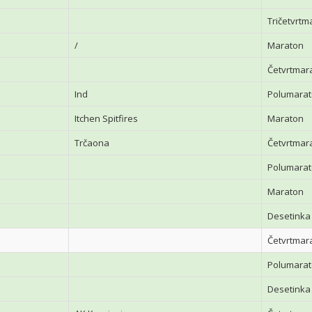
Tričetvrtm
/
Maraton
Četvrtmar
Ind
Polumara
Itchen Spitfires
Maraton
Trčaona
Četvrtmar
Polumara
Maraton
Desetinka 
Četvrtmar
Polumara
Desetinka 