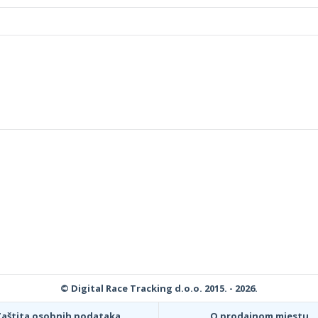
© Digital Race Tracking d.o.o. 2015. - 2026.
Zaštita osobnih podataka
O prodajnom mjestu