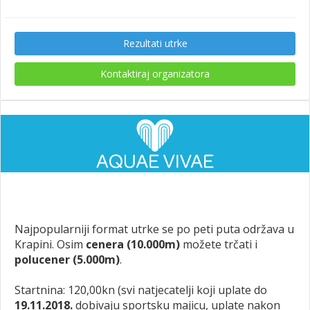
Rezultati utrke
Kontaktiraj organizatora
Najpopularniji format utrke se po peti puta održava u
Krapini. Osim
cenera (10.000m)
možete trčati i
polucener (5.000m)
.
Startnina: 120,00kn (svi natjecatelji koji uplate do
19.11.2018.
dobivaju sportsku majicu, uplate nakon