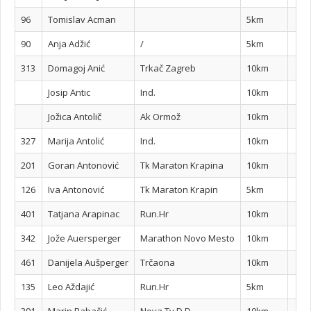
96
Tomislav Acman
5km
90
Anja Adžić
/
5km
313
Domagoj Anić
Trkač Zagreb
10km
Josip Antic
Ind.
10km
Jožica Antolič
Ak Ormož
10km
327
Marija Antolić
Ind.
10km
201
Goran Antonović
Tk Maraton Krapina
10km
126
Iva Antonović
Tk Maraton Krapin
5km
401
Tatjana Arapinac
Run.Hr
10km
342
Jože Auersperger
Marathon Novo Mesto
10km
461
Danijela Aušperger
Trčaona
10km
135
Leo Aždajić
Run.Hr
5km