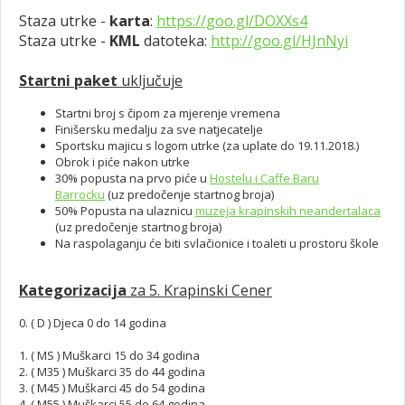
Staza utrke -
karta
:
https://goo.gl/DOXXs4
Staza utrke -
KML
datoteka:
http://goo.gl/HJnNyi
Startni paket
uključuje
Startni broj s čipom za mjerenje vremena
Finišersku medalju za sve natjecatelje
Sportsku majicu s logom utrke (za uplate do 19.11.2018.)
Obrok i piće nakon utrke
30% popusta na prvo piće u
Hostelu i Caffe Baru
Barrocku
(uz predočenje startnog broja)
50% Popusta na ulaznicu
muzeja krapinskih neandertalaca
(uz predočenje startnog broja)
Na raspolaganju će biti svlačionice i toaleti u prostoru škole
Kategorizacija
za 5. Krapinski Cener
0. ( D ) Djeca 0 do 14 godina
1. ( MS ) Muškarci 15 do 34 godina
2. ( M35 ) Muškarci 35 do 44 godina
3. ( M45 ) Muškarci 45 do 54 godina
4. ( M55 ) Muškarci 55 do 64 godina