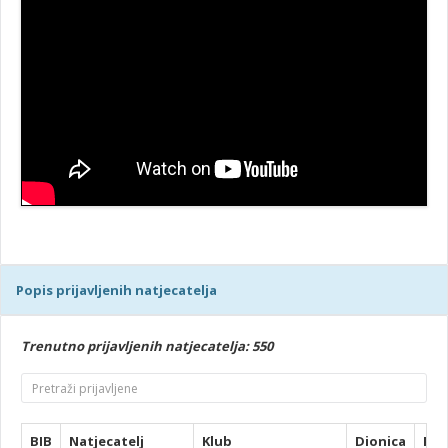
Popis prijavljenih natjecatelja
Trenutno prijavljenih natjecatelja: 550
BIB
Natjecatelj
Klub
Dionica
Pla