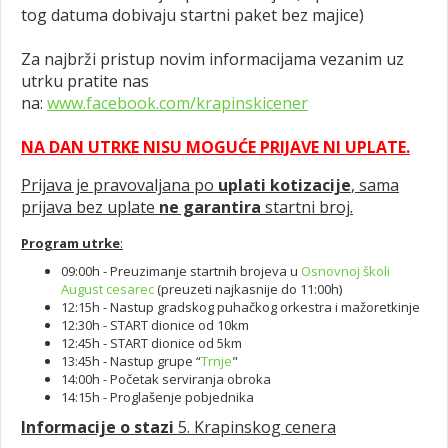
tog datuma dobivaju startni paket bez majice)
Za najbrži pristup novim informacijama vezanim uz
utrku pratite nas
na:
www.facebook.com/krapinskicener
NA DAN UTRKE NISU MOGUĆE PRIJAVE NI UPLATE.
Prijava je pravovaljana po
uplati kotizacije
, sama
prijava bez uplate
ne garantira
startni broj.
Program utrke
:
09:00h - Preuzimanje startnih brojeva u
Osnovnoj školi
August cesarec
(preuzeti najkasnije do 11:00h)
12:15h - Nastup gradskog puhačkog orkestra i mažoretkinje
12:30h - START dionice od 10km
12:45h - START dionice od 5km
13:45h - Nastup grupe “
Trnje
"
14:00h - Početak serviranja obroka
14:15h - Proglašenje pobjednika
Informacije o stazi
5. Krapinskog cenera