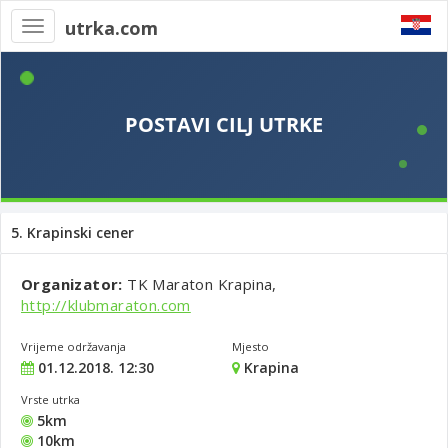
utrka.com
Toggle
navigation
5. Krapinski cener
Organizator:
TK Maraton Krapina,
http://klubmaraton.com
Vrijeme održavanja
Mjesto
01.12.2018. 12:30
Krapina
Vrste utrka
5km
10km