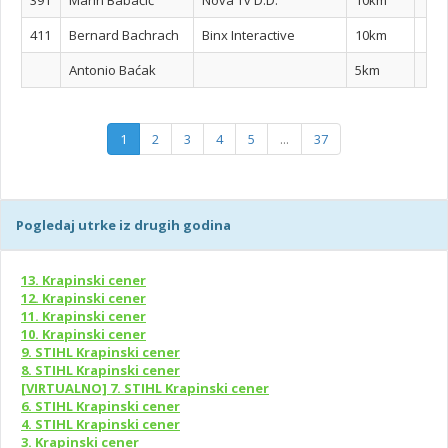
391
Marin Babačić
Nova Tv D.D.
10km
411
Bernard Bachrach
Binx Interactive
10km
Antonio Baćak
5km
1
2
3
4
5
...
37
Pogledaj utrke iz drugih godina
13. Krapinski cener
12. Krapinski cener
11. Krapinski cener
10. Krapinski cener
9. STIHL Krapinski cener
8. STIHL Krapinski cener
[VIRTUALNO] 7. STIHL Krapinski cener
6. STIHL Krapinski cener
4. STIHL Krapinski cener
3. Krapinski cener