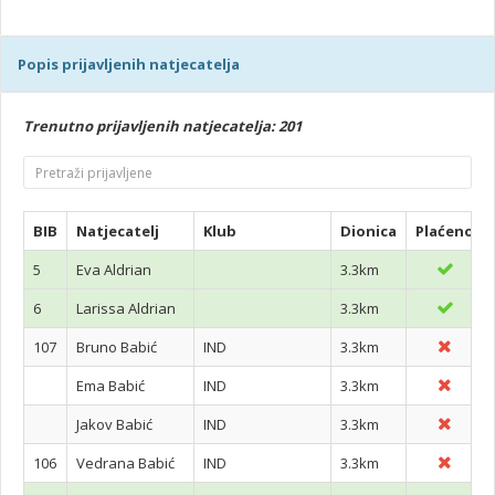
Popis prijavljenih natjecatelja
Trenutno prijavljenih natjecatelja: 201
BIB
Natjecatelj
Klub
Dionica
Plaćeno
5
Eva Aldrian
3.3km
6
Larissa Aldrian
3.3km
107
Bruno Babić
IND
3.3km
Ema Babić
IND
3.3km
Jakov Babić
IND
3.3km
106
Vedrana Babić
IND
3.3km