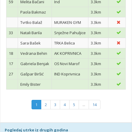
59
Melita Bačani
Ind
3.3km
Paola Bakmaz
3.3km
Tvrtko Balaž
MURAKEN GYM
3.3km
33
Natali Barila
Snježne Pahuljice
3.3km
Sara Bašek
TRKA Belica
3.3km
18
Vedrana Behin
AK KOPRIVNICA
3.3km
17
Gabriela Benjak
Oš Novi Marof
3.3km
27
Gašpar Biršić
IND Koprivnica
3.3km
Emily Bister
3.3km
1
2
3
4
5
...
14
Pogledaj utrke iz drugih godina