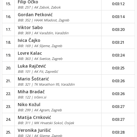
Filip Očko
15.
0:03:12
BIB: 257 | AK Zabok, Zabok
Gordan Petković
16.
0:03:14
BIB: 352 | HAAK Mladost, Zagreb
Viktor Sabo
17.
0:03:20
BIB: 369 | AK Varaždin, Varaždin
Ivica Čajko
18.
0:03:21
BIB: 169 | AK Sljeme, Zagreb
Lovre Kalac
19.
0:03:24
BIB: 363 | AK Svetice, Zagreb
Luka Rajčević
20.
0:03:25
BIB: 101 | AK Fit, Zaprešić
Mario Šoštarić
21.
0:03:26
BIB: 321 | TK Marathon 95, Varaždin
Miha Bradač
22.
0:03:26
BIB: 122 | trčeni.si
Niko Kožul
23.
0:03:27
BIB: 299 | AK Agram, Zagreb
Matija Crnković
24.
0:03:27
BIB: 311 | MK Hrvatski Sokol, Osijek
Veronika Jurišić
25.
0:03:28
BIB: 124 | AK Sljeme, Zagreb