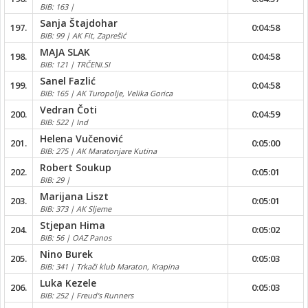
BIB: 163 |
Sanja Štajdohar
197.
0:04:58
BIB: 99 | AK Fit, Zaprešić
MAJA SLAK
198.
0:04:58
BIB: 121 | TRČENI.SI
Sanel Fazlić
199.
0:04:58
BIB: 165 | AK Turopolje, Velika Gorica
Vedran Čoti
200.
0:04:59
BIB: 522 | Ind
Helena Vučenović
201.
0:05:00
BIB: 275 | AK Maratonjare Kutina
Robert Soukup
202.
0:05:01
BIB: 29 |
Marijana Liszt
203.
0:05:01
BIB: 373 | AK Sljeme
Stjepan Hima
204.
0:05:02
BIB: 56 | OAZ Panos
Nino Burek
205.
0:05:03
BIB: 341 | Trkači klub Maraton, Krapina
Luka Kezele
206.
0:05:03
BIB: 252 | Freud's Runners