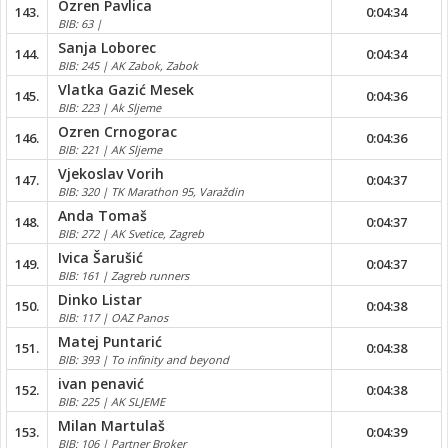
Ozren Pavlica
143.
0:04:34
BIB: 63 |
Sanja Loborec
144.
0:04:34
BIB: 245 | AK Zabok, Zabok
Vlatka Gazić Mesek
145.
0:04:36
BIB: 223 | Ak Sljeme
Ozren Crnogorac
146.
0:04:36
BIB: 221 | AK Sljeme
Vjekoslav Vorih
147.
0:04:37
BIB: 320 | TK Marathon 95, Varaždin
Anda Tomaš
148.
0:04:37
BIB: 272 | AK Svetice, Zagreb
Ivica Šarušić
149.
0:04:37
BIB: 161 | Zagreb runners
Dinko Listar
150.
0:04:38
BIB: 117 | OAZ Panos
Matej Puntarić
151.
0:04:38
BIB: 393 | To infinity and beyond
ivan penavić
152.
0:04:38
BIB: 225 | AK SLJEME
Milan Martulaš
153.
0:04:39
BIB: 106 | Partner Broker