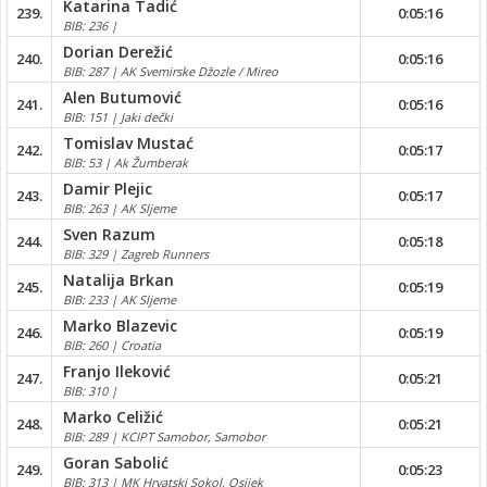
Katarina Tadić
239.
0:05:16
BIB: 236 |
Dorian Derežić
240.
0:05:16
BIB: 287 | AK Svemirske Džozle / Mireo
Alen Butumović
241.
0:05:16
BIB: 151 | Jaki dečki
Tomislav Mustać
242.
0:05:17
BIB: 53 | Ak Žumberak
Damir Plejic
243.
0:05:17
BIB: 263 | AK Sljeme
Sven Razum
244.
0:05:18
BIB: 329 | Zagreb Runners
Natalija Brkan
245.
0:05:19
BIB: 233 | AK Sljeme
Marko Blazevic
246.
0:05:19
BIB: 260 | Croatia
Franjo Ileković
247.
0:05:21
BIB: 310 |
Marko Celižić
248.
0:05:21
BIB: 289 | KCIPT Samobor, Samobor
Goran Sabolić
249.
0:05:23
BIB: 313 | MK Hrvatski Sokol, Osijek