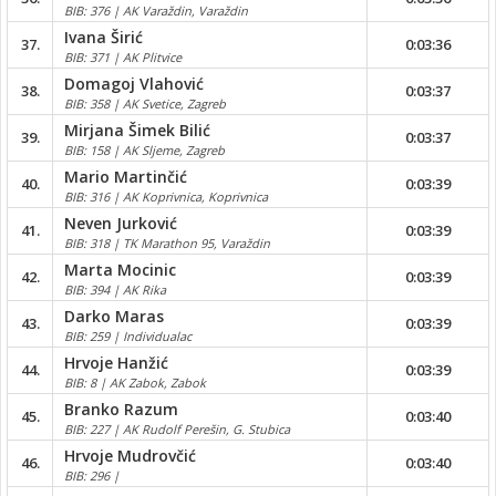
BIB: 376 | AK Varaždin, Varaždin
Ivana Širić
37.
0:03:36
BIB: 371 | AK Plitvice
Domagoj Vlahović
38.
0:03:37
BIB: 358 | AK Svetice, Zagreb
Mirjana Šimek Bilić
39.
0:03:37
BIB: 158 | AK Sljeme, Zagreb
Mario Martinčić
40.
0:03:39
BIB: 316 | AK Koprivnica, Koprivnica
Neven Jurković
41.
0:03:39
BIB: 318 | TK Marathon 95, Varaždin
Marta Mocinic
42.
0:03:39
BIB: 394 | AK Rika
Darko Maras
43.
0:03:39
BIB: 259 | Individualac
Hrvoje Hanžić
44.
0:03:39
BIB: 8 | AK Zabok, Zabok
Branko Razum
45.
0:03:40
BIB: 227 | AK Rudolf Perešin, G. Stubica
Hrvoje Mudrovčić
46.
0:03:40
BIB: 296 |