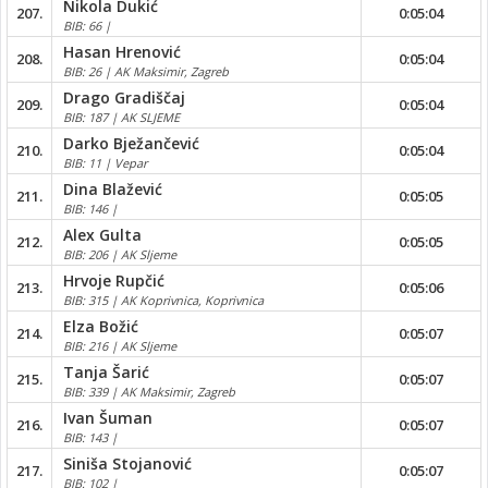
Nikola Dukić
207.
0:05:04
BIB: 66 |
Hasan Hrenović
208.
0:05:04
BIB: 26 | AK Maksimir, Zagreb
Drago Gradiščaj
209.
0:05:04
BIB: 187 | AK SLJEME
Darko Bježančević
210.
0:05:04
BIB: 11 | Vepar
Dina Blažević
211.
0:05:05
BIB: 146 |
Alex Gulta
212.
0:05:05
BIB: 206 | AK Sljeme
Hrvoje Rupčić
213.
0:05:06
BIB: 315 | AK Koprivnica, Koprivnica
Elza Božić
214.
0:05:07
BIB: 216 | AK Sljeme
Tanja Šarić
215.
0:05:07
BIB: 339 | AK Maksimir, Zagreb
Ivan Šuman
216.
0:05:07
BIB: 143 |
Siniša Stojanović
217.
0:05:07
BIB: 102 |