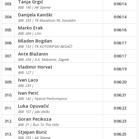
Tanja Grgić
303.
0:06:14
BIB: 190 | AK Sljeme
Danijela Kaniški
304.
0:06:14
BIB: 333 | TK Marathon 95, Varaždin
Marko Erak
305.
0:06:16
BIB: 269 | Lilin
Mladen Bogdan
306.
0:06:17
BIB: 153 | TK KOTORIPSKI BEGAČI
Ante Blažanin
307.
0:06:17
BIB: 254 | A.K. Maksimir, Zagreb
Vladimir Horvat
308.
0:06:19
BIB: 127 |
Ivan Laco
309.
0:06:20
BIB: 235 |
Ivan Perić
310.
0:06:21
BIB: 142 | Hybrid Performance
Luka Opuvačić
311.
0:06:22
BIB: 157 | Jaki dečki
Goran Pecikoza
312.
0:06:23
BIB: 21 | Run To The Hills
Stjepan Burić
313.
0:06:25
BIB: 255 | AK Sljeme