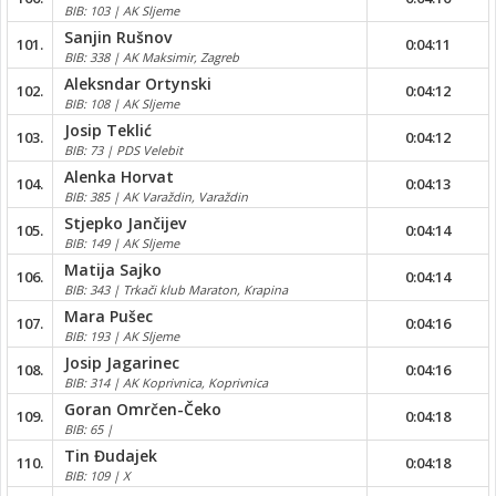
BIB: 103 | AK Sljeme
Sanjin Rušnov
101.
0:04:11
BIB: 338 | AK Maksimir, Zagreb
Aleksndar Ortynski
102.
0:04:12
BIB: 108 | AK Sljeme
Josip Teklić
103.
0:04:12
BIB: 73 | PDS Velebit
Alenka Horvat
104.
0:04:13
BIB: 385 | AK Varaždin, Varaždin
Stjepko Jančijev
105.
0:04:14
BIB: 149 | AK Sljeme
Matija Sajko
106.
0:04:14
BIB: 343 | Trkači klub Maraton, Krapina
Mara Pušec
107.
0:04:16
BIB: 193 | AK Sljeme
Josip Jagarinec
108.
0:04:16
BIB: 314 | AK Koprivnica, Koprivnica
Goran Omrčen-Čeko
109.
0:04:18
BIB: 65 |
Tin Đudajek
110.
0:04:18
BIB: 109 | X