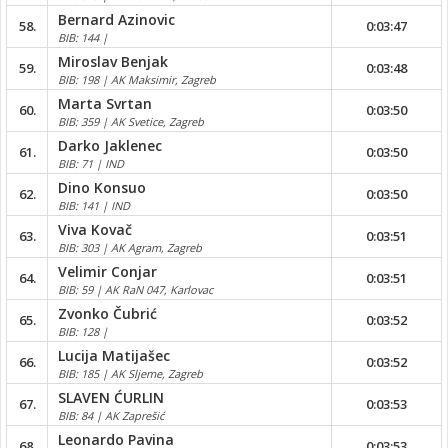
Bernard Azinovic
58.
0:03:47
BIB: 144 |
Miroslav Benjak
59.
0:03:48
BIB: 198 | AK Maksimir, Zagreb
Marta Svrtan
60.
0:03:50
BIB: 359 | AK Svetice, Zagreb
Darko Jaklenec
61.
0:03:50
BIB: 71 | IND
Dino Konsuo
62.
0:03:50
BIB: 141 | IND
Viva Kovač
63.
0:03:51
BIB: 303 | AK Agram, Zagreb
Velimir Conjar
64.
0:03:51
BIB: 59 | AK RaN 047, Karlovac
Zvonko Čubrić
65.
0:03:52
BIB: 128 |
Lucija Matijašec
66.
0:03:52
BIB: 185 | AK Sljeme, Zagreb
SLAVEN ĆURLIN
67.
0:03:53
BIB: 84 | AK Zaprešić
Leonardo Pavina
68.
0:03:53