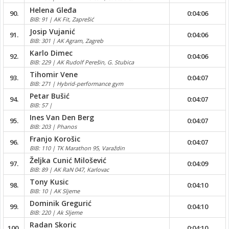
Helena Gleđa
90.
0:04:06
BIB: 91 | AK Fit, Zaprešić
Josip Vujanić
91.
0:04:06
BIB: 301 | AK Agram, Zagreb
Karlo Dimec
92.
0:04:06
BIB: 229 | AK Rudolf Perešin, G. Stubica
Tihomir Vene
93.
0:04:07
BIB: 271 | Hybrid-performance gym
Petar Bušić
94.
0:04:07
BIB: 57 |
Ines Van Den Berg
95.
0:04:07
BIB: 203 | Phanos
Franjo Korošic
96.
0:04:07
BIB: 110 | TK Marathon 95, Varaždin
Željka Cunić Milošević
97.
0:04:09
BIB: 89 | AK RaN 047, Karlovac
Tony Kusic
98.
0:04:10
BIB: 10 | AK Sljeme
Dominik Gregurić
99.
0:04:10
BIB: 220 | Ak Sljeme
Radan Skoric
100.
0:04:10