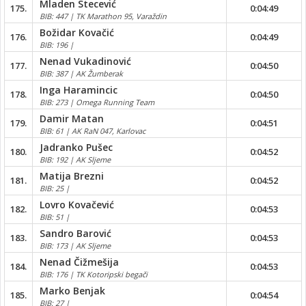
Mladen Stecević
175.
0:04:49
BIB: 447 | TK Marathon 95, Varaždin
Božidar Kovačić
176.
0:04:49
BIB: 196 |
Nenad Vukadinović
177.
0:04:50
BIB: 387 | AK Žumberak
Inga Haramincic
178.
0:04:50
BIB: 273 | Omega Running Team
Damir Matan
179.
0:04:51
BIB: 61 | AK RaN 047, Karlovac
Jadranko Pušec
180.
0:04:52
BIB: 192 | AK Sljeme
Matija Brezni
181.
0:04:52
BIB: 25 |
Lovro Kovačević
182.
0:04:53
BIB: 51 |
Sandro Barović
183.
0:04:53
BIB: 173 | AK Sljeme
Nenad Čižmešija
184.
0:04:53
BIB: 176 | TK Kotoripski begači
Marko Benjak
185.
0:04:54
BIB: 27 |