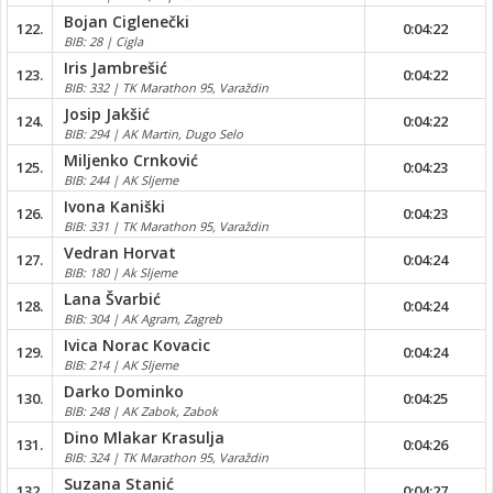
Bojan Ciglenečki
122.
0:04:22
BIB: 28 | Cigla
Iris Jambrešić
123.
0:04:22
BIB: 332 | TK Marathon 95, Varaždin
Josip Jakšić
124.
0:04:22
BIB: 294 | AK Martin, Dugo Selo
Miljenko Crnković
125.
0:04:23
BIB: 244 | AK Sljeme
Ivona Kaniški
126.
0:04:23
BIB: 331 | TK Marathon 95, Varaždin
Vedran Horvat
127.
0:04:24
BIB: 180 | Ak Sljeme
Lana Švarbić
128.
0:04:24
BIB: 304 | AK Agram, Zagreb
Ivica Norac Kovacic
129.
0:04:24
BIB: 214 | AK Sljeme
Darko Dominko
130.
0:04:25
BIB: 248 | AK Zabok, Zabok
Dino Mlakar Krasulja
131.
0:04:26
BIB: 324 | TK Marathon 95, Varaždin
Suzana Stanić
132.
0:04:27