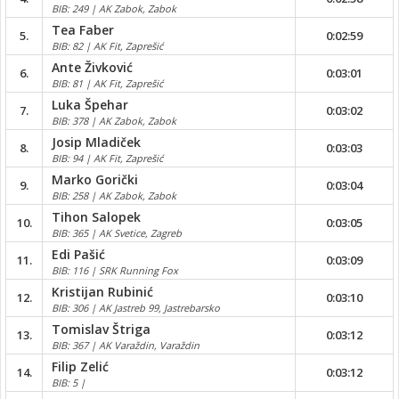
BIB: 249 | AK Zabok, Zabok
Tea Faber
5.
0:02:59
BIB: 82 | AK Fit, Zaprešić
Ante Živković
6.
0:03:01
BIB: 81 | AK Fit, Zaprešić
Luka Špehar
7.
0:03:02
BIB: 378 | AK Zabok, Zabok
Josip Mladiček
8.
0:03:03
BIB: 94 | AK Fit, Zaprešić
Marko Gorički
9.
0:03:04
BIB: 258 | AK Zabok, Zabok
Tihon Salopek
10.
0:03:05
BIB: 365 | AK Svetice, Zagreb
Edi Pašić
11.
0:03:09
BIB: 116 | SRK Running Fox
Kristijan Rubinić
12.
0:03:10
BIB: 306 | AK Jastreb 99, Jastrebarsko
Tomislav Štriga
13.
0:03:12
BIB: 367 | AK Varaždin, Varaždin
Filip Zelić
14.
0:03:12
BIB: 5 |