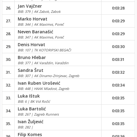
Jan Vajčner
26.
0:03:28
BIB: 379 | AK Zabok, Zabok
Marko Horvat
27.
0:03:29
BIB: 344 | AK Maximvs, Poreč
Neven Baranašić
28.
0:03:29
BIB: 347 | AK Maximvs, Poreč
Denis Horvat
29.
0:03:30
BIB: 107 | TK KOTORIPSKI BEGAČI
Bruno Hlebar
30.
0:03:31
BIB: 377 | AK Varaždin, Varaždin
Sandra Šrut
31.
0:03:32
BIB: 307 | AK Dinamo-Zrinjevac, Zagreb
Ivan Ruben Urošević
32.
0:03:34
BIB: 448 | HAAK Mladost, Zagreb
Luka Ištuk
33.
0:03:35
BIB: 6 | BK Vid Ročić
Luka Bartolić
34.
0:03:35
BIB: 267 | Zagreb Runners
Ivan Žuljević
35.
0:03:35
BIB: 282 |
Filip Komes
36.
0:03:36