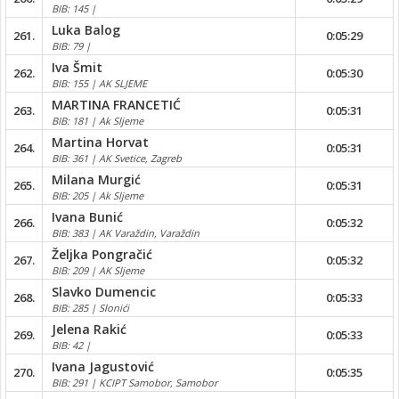
BIB: 145 |
Luka Balog
261.
0:05:29
BIB: 79 |
Iva Šmit
262.
0:05:30
BIB: 155 | AK SLJEME
MARTINA FRANCETIĆ
263.
0:05:31
BIB: 181 | Ak Sljeme
Martina Horvat
264.
0:05:31
BIB: 361 | AK Svetice, Zagreb
Milana Murgić
265.
0:05:31
BIB: 205 | Ak Sljeme
Ivana Bunić
266.
0:05:32
BIB: 383 | AK Varaždin, Varaždin
Željka Pongračić
267.
0:05:32
BIB: 209 | AK Sljeme
Slavko Dumencic
268.
0:05:33
BIB: 285 | Slonići
Jelena Rakić
269.
0:05:33
BIB: 42 |
Ivana Jagustović
270.
0:05:35
BIB: 291 | KCIPT Samobor, Samobor