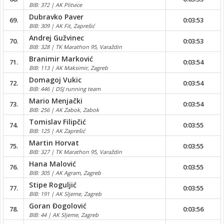
BIB: 372 | AK Plitvice
Dubravko Paver
69.
0:03:53
BIB: 309 | AK Fit, Zaprešić
Andrej Gužvinec
70.
0:03:53
BIB: 328 | TK Marathon 95, Varaždin
Branimir Marković
71.
0:03:54
BIB: 113 | AK Maksimir, Zagreb
Domagoj Vukic
72.
0:03:54
BIB: 446 | DSJ running team
Mario Menjački
73.
0:03:54
BIB: 256 | AK Zabok, Zabok
Tomislav Filipčić
74.
0:03:55
BIB: 125 | AK Zaprešić
Martin Horvat
75.
0:03:55
BIB: 327 | TK Marathon 95, Varaždin
Hana Malović
76.
0:03:55
BIB: 305 | AK Agram, Zagreb
Stipe Roguljić
77.
0:03:55
BIB: 191 | AK Sljeme, Zagreb
Goran Đogolović
78.
0:03:56
BIB: 44 | AK Sljeme, Zagreb