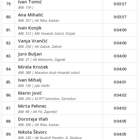
Ivan Tomić
79.
0:03:57
BIB: 159 |
Ana Mihalić
80.
0:03:57
BIB: 357 | AK Rika, Kastav
Ivan Konjik
81.
0:04:00
BIB: 312 | MK Hrvatski Sokol, Osijek
Vanja Vrančić
82.
0:04:00
BIB: 250 | AK Zabok, Zabok
Juro Buljan
83.
0:04:00
BIB: 37 | AK Maksimir, Zagreb
Mirela Kristek
84.
0:04:00
BIB: 380 | Maraton klub Hrvatski sokol
Ivan Mihalj
85.
0:04:01
BIB: 156 | Jaki Dečki
Marin Jović
86.
0:04:02
BIB: 292 | KCIPT Samobor, Samobor
Mirta Pehnec
87.
0:04:02
BIB: 98 | AK Fit, Zaprešić
Doroteja Vlah
88.
0:04:05
BIB: 356 | AK Rika, Kastav
Nikola Škvorc
89.
0:04:05
BIB: 230 | AK Rudolf Perešin, G. Stubica