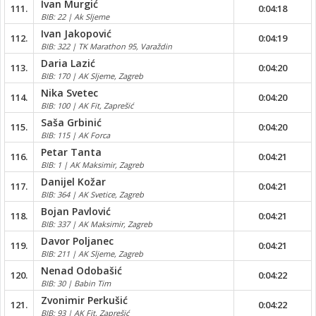
Ivan Murgić
111.
0:04:18
BIB: 22 | Ak Sljeme
Ivan Jakopović
112.
0:04:19
BIB: 322 | TK Marathon 95, Varaždin
Daria Lazić
113.
0:04:20
BIB: 170 | AK Sljeme, Zagreb
Nika Svetec
114.
0:04:20
BIB: 100 | AK Fit, Zaprešić
Saša Grbinić
115.
0:04:20
BIB: 115 | AK Forca
Petar Tanta
116.
0:04:21
BIB: 1 | AK Maksimir, Zagreb
Danijel Kožar
117.
0:04:21
BIB: 364 | AK Svetice, Zagreb
Bojan Pavlović
118.
0:04:21
BIB: 337 | AK Maksimir, Zagreb
Davor Poljanec
119.
0:04:21
BIB: 211 | AK Sljeme, Zagreb
Nenad Odobašić
120.
0:04:22
BIB: 30 | Babin Tim
Zvonimir Perkušić
121.
0:04:22
BIB: 93 | AK Fit, Zaprešić