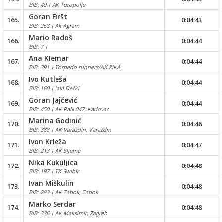
BIB: 40 | AK Turopolje
Goran Firšt
165.
0:04:43
BIB: 268 | Ak Agram
Mario Radoš
166.
0:04:44
BIB: 7 |
Ana Klemar
167.
0:04:44
BIB: 391 | Torpedo runners/AK RIKA
Ivo Kutleša
168.
0:04:44
BIB: 160 | Jaki Dečki
Goran Jajčević
169.
0:04:44
BIB: 450 | AK RaN 047, Karlovac
Marina Godinić
170.
0:04:46
BIB: 388 | AK Varaždin, Varaždin
Ivon Krleža
171.
0:04:47
BIB: 213 | AK Sljeme
Nika Kukuljica
172.
0:04:48
BIB: 197 | TK Swibir
Ivan Miškulin
173.
0:04:48
BIB: 283 | AK Zabok, Zabok
Marko Serdar
174.
0:04:48
BIB: 336 | AK Maksimir, Zagreb