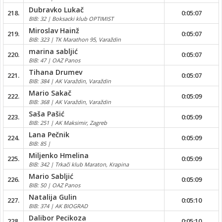
Dubravko Lukač
218.
0:05:07
BIB: 32 | Boksacki klub OPTIMIST
Miroslav Hainž
219.
0:05:07
BIB: 323 | TK Marathon 95, Varaždin
marina sabljić
220.
0:05:07
BIB: 47 | OAZ Panos
Tihana Drumev
221.
0:05:07
BIB: 384 | AK Varaždin, Varaždin
Mario Sakač
222.
0:05:09
BIB: 368 | AK Varaždin, Varaždin
Saša Pašić
223.
0:05:09
BIB: 251 | AK Maksimir, Zagreb
Lana Pečnik
224.
0:05:09
BIB: 85 |
Miljenko Hmelina
225.
0:05:09
BIB: 342 | Trkači klub Maraton, Krapina
Mario Sabljić
226.
0:05:09
BIB: 50 | OAZ Panos
Natalija Gulin
227.
0:05:10
BIB: 374 | AK BIOGRAD
Dalibor Pecikoza
228.
0:05:10