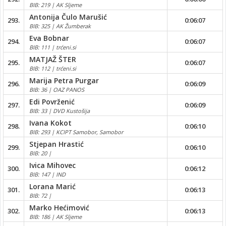
BIB: 219 | AK Sljeme
Antonija Čulo Marušić
293.
0:06:07
BIB: 325 | AK Žumberak
Eva Bobnar
294.
0:06:07
BIB: 111 | trćeni.si
MATJAŽ ŠTER
295.
0:06:07
BIB: 112 | trćeni.si
Marija Petra Purgar
296.
0:06:09
BIB: 36 | OAZ PANOS
Edi Povrženić
297.
0:06:09
BIB: 33 | DVD Kustošija
Ivana Kokot
298.
0:06:10
BIB: 293 | KCIPT Samobor, Samobor
Stjepan Hrastić
299.
0:06:10
BIB: 20 |
Ivica Mihovec
300.
0:06:12
BIB: 147 | IND
Lorana Marić
301.
0:06:13
BIB: 72 |
Marko Hećimović
302.
0:06:13
BIB: 186 | AK Sljeme