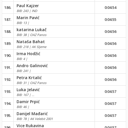
Paul Kajzer
186.
0:04:54
BIB: 243 | IND
Marin Pavić
187.
0:04:55
BIB: 13 |
katarina Lukač
188.
0:04:56
BIB: 38 | OAZ Panos
Nataša Bahat
189.
0:04:56
BIB: 218 | AK Sljeme
Irma Hodžić
190.
0:04:56
BIB: 4 |
Andro Galinović
191.
0:04:56
BIB: 241 |
Petra Krtalić
192.
0:04:56
BIB: 31 | OAZ Panos
Luka Jelavić
193.
0:04:57
BIB: 167 | ...
Damir Prpić
194.
0:04:57
BIB: 46 |
Danijel Mađarić
195.
0:04:57
BIB: 78 | AK Velebit 2001
Vice Rukavina
196.
0:04:57