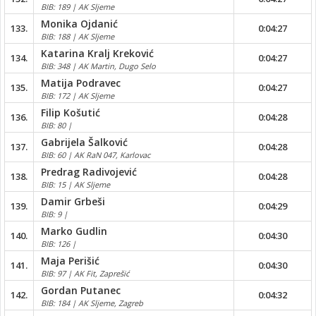
BIB: 189 | AK Sljeme
Monika Ojdanić
133.
0:04:27
BIB: 188 | AK Sljeme
Katarina Kralj Kreković
134.
0:04:27
BIB: 348 | AK Martin, Dugo Selo
Matija Podravec
135.
0:04:27
BIB: 172 | AK Sljeme
Filip Košutić
136.
0:04:28
BIB: 80 |
Gabrijela Šalković
137.
0:04:28
BIB: 60 | AK RaN 047, Karlovac
Predrag Radivojević
138.
0:04:28
BIB: 15 | AK Sljeme
Damir Grbeši
139.
0:04:29
BIB: 9 |
Marko Gudlin
140.
0:04:30
BIB: 126 |
Maja Perišić
141.
0:04:30
BIB: 97 | AK Fit, Zaprešić
Gordan Putanec
142.
0:04:32
BIB: 184 | AK Sljeme, Zagreb