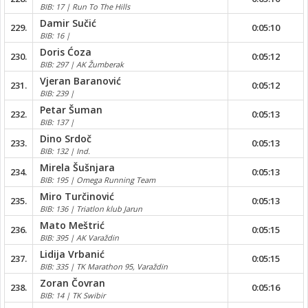
BIB: 17 | Run To The Hills
Damir Sučić
229.
0:05:10
BIB: 16 |
Doris Ćoza
230.
0:05:12
BIB: 297 | AK Žumberak
Vjeran Baranović
231.
0:05:12
BIB: 239 |
Petar Šuman
232.
0:05:13
BIB: 137 |
Dino Srdoč
233.
0:05:13
BIB: 132 | Ind.
Mirela Šušnjara
234.
0:05:13
BIB: 195 | Omega Running Team
Miro Turčinović
235.
0:05:13
BIB: 136 | Triatlon klub Jarun
Mato Meštrić
236.
0:05:15
BIB: 395 | AK Varaždin
Lidija Vrbanić
237.
0:05:15
BIB: 335 | TK Marathon 95, Varaždin
Zoran Čovran
238.
0:05:16
BIB: 14 | TK Swibir