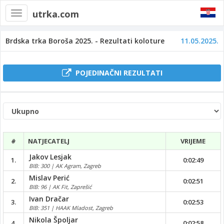
utrka.com
Toggle
navigation
Brdska trka Boroša 2025. - Rezultati koloture
11.05.2025.
POJEDINAČNI REZULTATI
#
NATJECATELJ
VRIJEME
Jakov Lesjak
1.
0:02:49
BIB: 300 | AK Agram, Zagreb
Mislav Perić
2.
0:02:51
BIB: 96 | AK Fit, Zaprešić
Ivan Dračar
3.
0:02:53
BIB: 351 | HAAK Mladost, Zagreb
Nikola Špoljar
4.
0:02:58