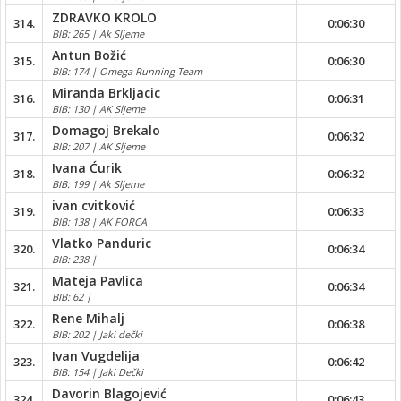
ZDRAVKO KROLO
314.
0:06:30
BIB: 265 | Ak Sljeme
Antun Božić
315.
0:06:30
BIB: 174 | Omega Running Team
Miranda Brkljacic
316.
0:06:31
BIB: 130 | AK Sljeme
Domagoj Brekalo
317.
0:06:32
BIB: 207 | AK Sljeme
Ivana Ćurik
318.
0:06:32
BIB: 199 | Ak Sljeme
ivan cvitković
319.
0:06:33
BIB: 138 | AK FORCA
Vlatko Panduric
320.
0:06:34
BIB: 238 |
Mateja Pavlica
321.
0:06:34
BIB: 62 |
Rene Mihalj
322.
0:06:38
BIB: 202 | Jaki dečki
Ivan Vugdelija
323.
0:06:42
BIB: 154 | Jaki Dečki
Davorin Blagojević
324.
0:06:43