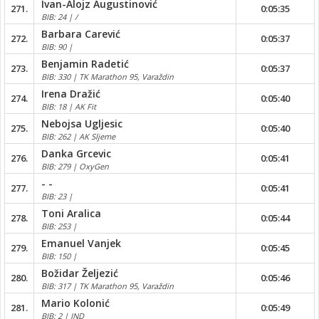
Ivan-Alojz Augustinović
271.
0:05:35
BIB: 24 | /
Barbara Carević
272.
0:05:37
BIB: 90 |
Benjamin Radetić
273.
0:05:37
BIB: 330 | TK Marathon 95, Varaždin
Irena Dražić
274.
0:05:40
BIB: 18 | AK Fit
Nebojsa Ugljesic
275.
0:05:40
BIB: 262 | AK Sljeme
Danka Grcevic
276.
0:05:41
BIB: 279 | OxyGen
- -
277.
0:05:41
BIB: 23 |
Toni Aralica
278.
0:05:44
BIB: 253 |
Emanuel Vanjek
279.
0:05:45
BIB: 150 |
Božidar Željezić
280.
0:05:46
BIB: 317 | TK Marathon 95, Varaždin
Mario Kolonić
281.
0:05:49
BIB: 2 | IND