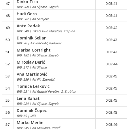
Dinko Tica
47.
0:03:41
BIB: 200 | AK Sljeme, Zagreb
Hadi Goro
48.
0:03:41
BIB: 382 | AK Sarajevo
Ante Radak
49.
0:03:42
BIB: 340 | Trkači klub Maraton, Krapina
Dominik Seljan
50.
0:03:43
BIB: 70 | AK RaN 047, Karlovac
Marisa Cortright
51.
0:03:43
BIB: 182 | AK Sljeme, Zagreb
Miroslav Đerić
52.
0:03:44
BIB: 217 | AK Sljeme
Ana Martinović
53.
0:03:45
BIB: 389 | AK Fit, Zaprešić
Tomica Lešković
54.
0:03:45
BIB: 231 | AK Rudolf Perešin, G. Stubica
Lena Bahat
55.
0:03:45
BIB: 224 | AK Sljeme, Zagreb
Dominik Čopec
56.
0:03:45
BIB: 69 | IND
Marko Merlin
57.
0:03:46
BIB: 345 | AK Maximvs, Poreč