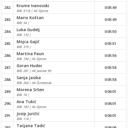
Krume Ivanovski
282.
0:05:49
BIB: 5118 | AK Sljeme
Mario Koštan
283.
0:05:49
BIB: 54 |
Luka Gudelj
284.
0:05:50
BIB: 133 |
Mojca Gajič
285.
0:05:51
BIB: 319 |
Martina Paun
286.
0:05:56
BIB: 194 | Ak Sljeme
Goran Hudec
287.
0:05:58
BIB: 281 | AK Jastreb 99
Sanja Jasika
288.
0:05:58
BIB: 264 | AK Žumberak
Morena Sršen
289.
0:06:01
BIB: 74 |
Ana Tukić
290.
0:06:01
BIB: 183 | Ak Sljeme
Josip Juričić
291.
0:06:01
BIB: 114 |
Tatjana Tadić
292.
0:06:06