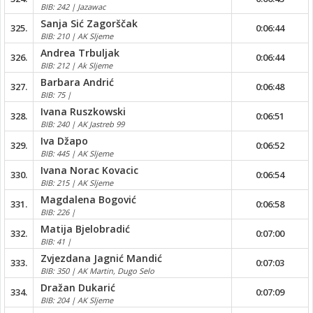
BIB: 242 | Jazawac
Sanja Sić Zagorščak
325.
0:06:44
BIB: 210 | AK Sljeme
Andrea Trbuljak
326.
0:06:44
BIB: 212 | Ak Sljeme
Barbara Andrić
327.
0:06:48
BIB: 75 |
Ivana Ruszkowski
328.
0:06:51
BIB: 240 | AK Jastreb 99
Iva Džapo
329.
0:06:52
BIB: 445 | AK Sljeme
Ivana Norac Kovacic
330.
0:06:54
BIB: 215 | AK Sljeme
Magdalena Bogović
331.
0:06:58
BIB: 226 |
Matija Bjelobradić
332.
0:07:00
BIB: 41 |
Zvjezdana Jagnić Mandić
333.
0:07:03
BIB: 350 | AK Martin, Dugo Selo
Dražan Dukarić
334.
0:07:09
BIB: 204 | AK Sljeme