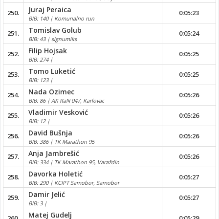
Juraj Peraica
250.
0:05:23
BIB: 140 | Komunalno run
Tomislav Golub
251.
0:05:24
BIB: 43 | signumiks
Filip Hojsak
252.
0:05:25
BIB: 274 |
Tomo Luketić
253.
0:05:25
BIB: 123 |
Nada Ozimec
254.
0:05:26
BIB: 86 | AK RaN 047, Karlovac
Vladimir Vesković
255.
0:05:26
BIB: 12 |
David Bušnja
256.
0:05:26
BIB: 386 | TK Marathon 95
Anja Jambrešić
257.
0:05:26
BIB: 334 | TK Marathon 95, Varaždin
Davorka Holetić
258.
0:05:27
BIB: 290 | KCIPT Samobor, Samobor
Damir Jelić
259.
0:05:27
BIB: 3 |
Matej Gudelj
260.
0:05:29