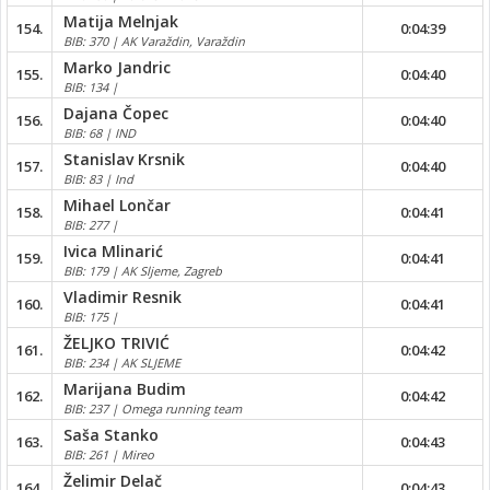
Matija Melnjak
154.
0:04:39
BIB: 370 | AK Varaždin, Varaždin
Marko Jandric
155.
0:04:40
BIB: 134 |
Dajana Čopec
156.
0:04:40
BIB: 68 | IND
Stanislav Krsnik
157.
0:04:40
BIB: 83 | Ind
Mihael Lončar
158.
0:04:41
BIB: 277 |
Ivica Mlinarić
159.
0:04:41
BIB: 179 | AK Sljeme, Zagreb
Vladimir Resnik
160.
0:04:41
BIB: 175 |
ŽELJKO TRIVIĆ
161.
0:04:42
BIB: 234 | AK SLJEME
Marijana Budim
162.
0:04:42
BIB: 237 | Omega running team
Saša Stanko
163.
0:04:43
BIB: 261 | Mireo
Želimir Delač
164.
0:04:43