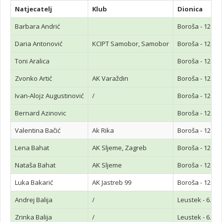
Natjecatelj
Klub
Dionica
Barbara Andrić
Boroša - 12.7k
Daria Antonović
KCIPT Samobor, Samobor
Boroša - 12.7k
Toni Aralica
Boroša - 12.7k
Zvonko Artić
AK Varaždin
Boroša - 12.7k
Ivan-Alojz Augustinović
/
Boroša - 12.7k
Bernard Azinovic
Boroša - 12.7k
Valentina Bačić
Ak Rika
Boroša - 12.7k
Lena Bahat
AK Sljeme, Zagreb
Boroša - 12.7k
Nataša Bahat
AK Sljeme
Boroša - 12.7k
Luka Bakarić
AK Jastreb 99
Boroša - 12.7k
Andrej Balija
/
Leustek - 6.3k
Zrinka Balija
/
Leustek - 6.3k