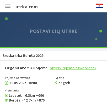
utrka.com
Toggle
navigation
Brdska trka Boroša 2025.
Organizator:
AK Sljeme,
https://sljeme.run/borosa/
Vrijeme održavanja
Mjesto
11.05.2025. 10:00
Zagreb
Vrste utrka
Leustek - 6.3km +690
Boroša - 12.7km +870