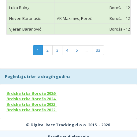
Luka Balog
Boroša - 12.7k
Neven Baranašić
AK Maximvs, Poreč
Boroša - 12.7k
Vjeran Baranović
Boroša - 12.7k
1
2
3
4
5
...
33
Pogledaj utrke iz drugih godina
Brdska trka Boroša 2026.
Brdska trka Boroša 2024.
Brdska trka Boroša 2023.
Brdska trka Boroša 2022.
© Digital Race Tracking d.o.o. 2015. - 2026.
Pravila sudjelovanja