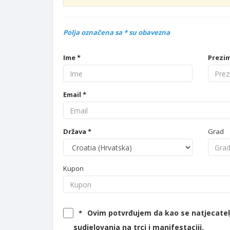
Polja označena sa * su obavezna
Ime *
Prezim
Email *
Država *
Grad
Kupon
Ovim potvrđujem da kao se natjecatelj
*
sudjelovanja na trci i manifestaciji.