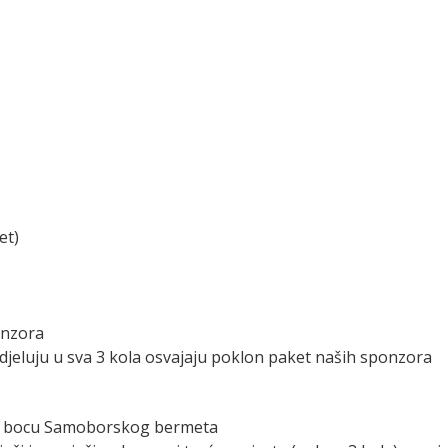
et)
onzora
 sudjeluju u sva 3 kola osvajaju poklon paket naših sponzora
u 1 bocu Samoborskog bermeta