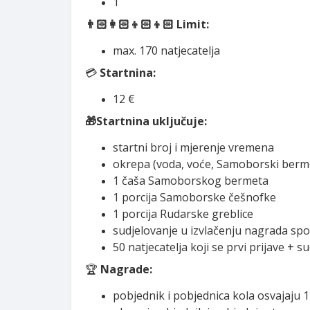
1
👨🏻‍👩🏻‍👦🏻‍👦🏻 Limit:
max. 170 natjecatelja
💳
Startnina:
12 €
🎁Startnina uključuje:
startni broj i mjerenje vremena
okrepa (voda, voće, Samoborski berm
1 čaša Samoborskog bermeta
1 porcija Samoborske češnofke
1 porcija Rudarske greblice
sudjelovanje u izvlačenju nagrada sp
50 natjecatelja koji se prvi prijave +
🏆
Nagrade:
pobjednik i pobjednica kola osvajaj