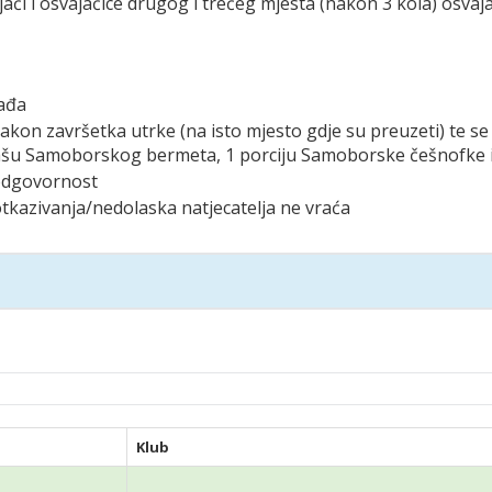
jači i osvajačice drugog i trećeg mjesta (nakon 3 kola) osva
gađa
 nakon završetka utrke (na isto mjesto gdje su preuzeti) te 
1 čašu Samoborskog bermeta, 1 porciju Samoborske češnofke 
u odgovornost
otkazivanja/nedolaska natjecatelja ne vraća
Klub