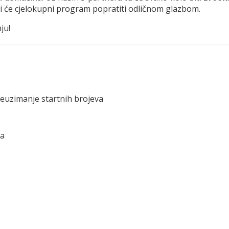
oji će cjelokupni program popratiti odličnom glazbom.
ju!
reuzimanje startnih brojeva
ra