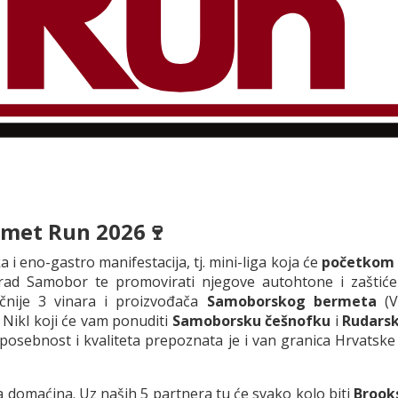
ermet Run 2026🍷
 eno-gastro manifestacija, tj. mini-liga koja će
početkom ru
ad Samobor te promovirati njegove autohtone i zaštićen
čnije 3 vinara i proizvođača
Samoborskog bermeta
(Vi
 Nikl koji će vam ponuditi
Samoborsku češnofku
i
Rudarsk
posebnost i kvaliteta prepoznata je i van granica Hrvatske
ra domaćina. Uz naših 5 partnera tu će svako kolo biti
Brook