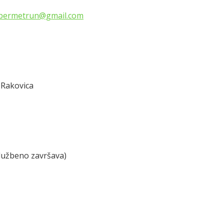
bermetrun@gmail.com
 Rakovica
službeno završava)