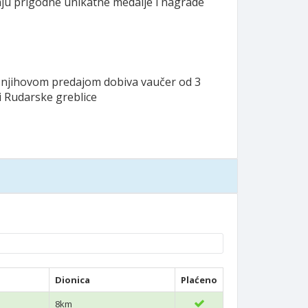
jaju prigodne unikatne medalje i nagrade
se njihovom predajom dobiva vaučer od 3
i Rudarske greblice
Dionica
Plaćeno
8km