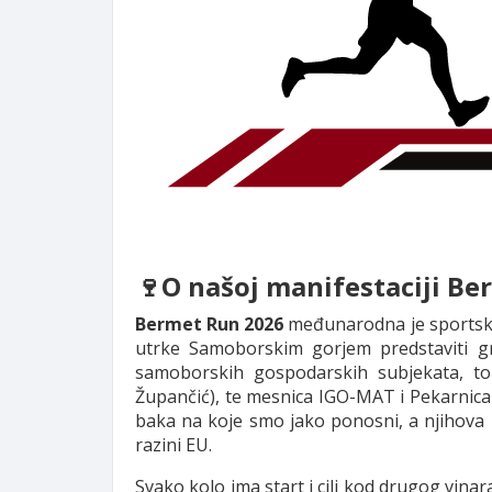
🍷O našoj manifestaciji B
Bermet Run 2026
međunarodna je sportska i
utrke Samoborskim gorjem predstaviti gr
samoborskih gospodarskih subjekata, to
Župančić), te mesnica IGO-MAT i Pekarnica
baka na koje smo jako ponosni, a njihova 
razini EU.
Svako kolo ima start i cilj kod drugog vina