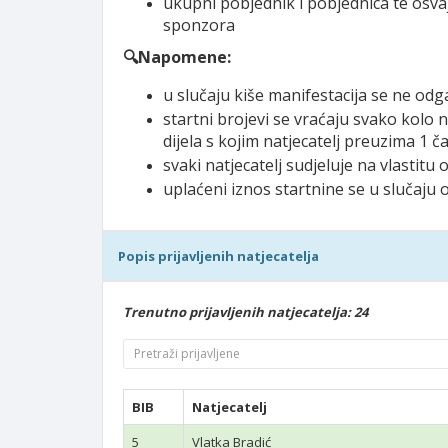
ukupni pobjednik i pobjednica te osva
sponzora
🔍Napomene:
u slučaju kiše manifestacija se ne od
startni brojevi se vraćaju svako kolo
dijela s kojim natjecatelj preuzima 
svaki natjecatelj sudjeluje na vlastit
uplaćeni iznos startnine se u slučaju 
Popis prijavljenih natjecatelja
Trenutno prijavljenih natjecatelja: 24
BIB
Natjecatelj
5
Vlatka Bradić