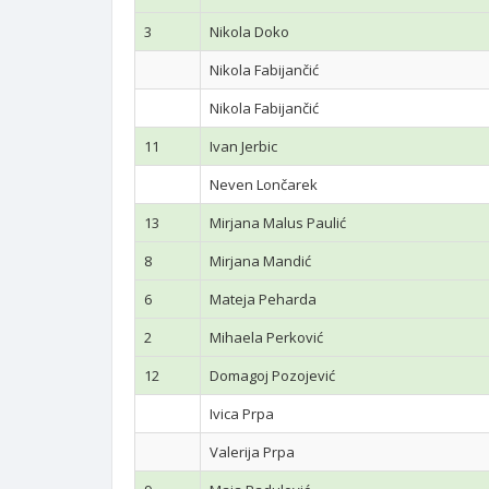
3
Nikola Doko
Nikola Fabijančić
Nikola Fabijančić
11
Ivan Jerbic
Neven Lončarek
13
Mirjana Malus Paulić
8
Mirjana Mandić
6
Mateja Peharda
2
Mihaela Perković
12
Domagoj Pozojević
Ivica Prpa
Valerija Prpa