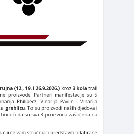
jna (12., 19. i 26.9.2026.)
kroz
3 kola
trail
e proizvode. Partneri manifestacije su 5
narija Philipecz, Vinarija Pavlin i Vinarija
u greblicu
. To su proizvodi naših djedova i
 budući da su sva 3 proizvoda zaštićena na
s
čiji će vam stručnjaci predstaviti odabrane