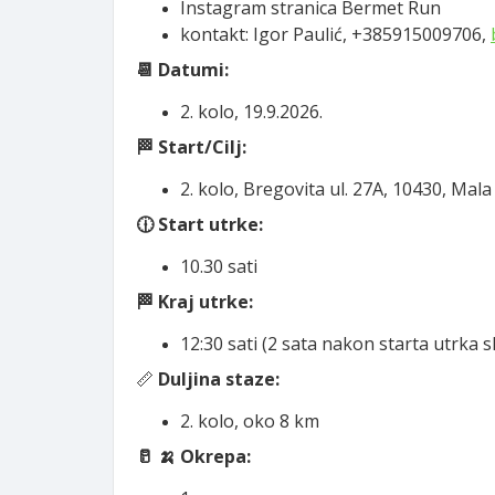
Instagram stranica Bermet Run
kontakt: Igor Paulić, +385915009706,
📆 Datumi:
2. kolo, 19.9.2026.
🏁 Start/Cilj:
2. kolo,
Bregovita ul. 27A, 10430, Mala
🕧 Start utrke:
10.30 sati
🏁
Kraj utrke:
12:30 sati (2 sata nakon starta utrka 
📏
Duljina staze:
2. kolo, oko 8 km
🥛
🍌 Okrepa: