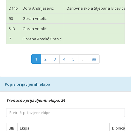
D146
Dora Andrijašević
Osnovna škola Stjepana Ivičevića
90
Goran Antolić
513
Goran Antolić
7
Gorana Antolić Granić
1
2
3
4
5
...
88
Popis prijavljenih ekipa
Trenutno prijavljenih ekipa: 24
BIB
Ekipa
Dionica