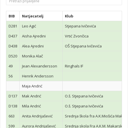
BIB
Natjecatelj
Klub
D281
Leo Agić
Stjepana Ivičevića
D437
Aisha Ajredini
Vrtić Zvončica
D438
Alea Ajredini
OŠ Stjepana Ivičevića
D520
Monika Alač
49
Jean Alexandersson
Ringhals IF
56
Henrik Andersson
Maja Andrić
D137
Mak Andrić
O.š. Stjepana Ivičevića
D138
Mila Andrić
O.š. Stjepana Ivičevića
663
Anita Andrijašević
Srednja škola fra A.K.Miošića Makar
599
Aurora Andrijašević
Srednja skola Fra A.K.M. Makarska