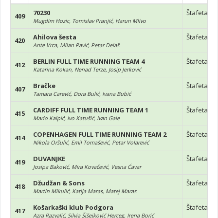
70230
Štafeta
409
Mugdim Hozic, Tomislav Pranjić, Harun Mlivo
Ahilova šesta
Štafeta
420
Ante Vrca, Milan Pavić, Petar Delaš
BERLIN FULL TIME RUNNING TEAM 4
Štafeta
412
Katarina Kokan, Nenad Terze, Josip Jerković
Bračke
Štafeta
407
Tamara Carević, Dora Bulić, Ivana Bubić
CARDIFF FULL TIME RUNNING TEAM 1
Štafeta
415
Mario Kalpić, Ivo Katušić, Ivan Gale
COPENHAGEN FULL TIME RUNNING TEAM 2
Štafeta
414
Nikola Oršulić, Emil Tomašević, Petar Volarević
DUVANJKE
Štafeta
419
Josipa Baković, Mira Kovačević, Vesna Ćavar
Džudžan & Sons
Štafeta
418
Martin Mikulić, Katija Maras, Matej Maras
Košarkaški klub Podgora
Štafeta
417
Azra Razvalić, Silvia Šišejković Herceg, Irena Borić