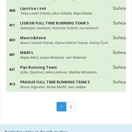
Lipotice i zvir
Štafeta
408
Tanja Laušić Grbeša, Jakov Grbeša, Maja Grbeša
LISBON FULL TIME RUNNING TEAM 5
Štafeta
411
Sebastijan Ivanković, Antonija Todorić, Iva Ivanković
Mauro&Xene
Štafeta
403
Mauro Vidović Vranac, Dijana Vidović Vranac, Ankica Čurić
M&M's
Štafeta
401
Majda Mikić, Josipa Matenda, Ivan Matenda
Pipi Running Team
Štafeta
421
Joško Tijardović, Jelena Jerković, Matilda Mihalecko
PRAGUE FULL TIME RUNNING TEAM 3
Štafeta
413
Bruno Grgurević, Mislav Maršić, Ivan Gašpar
1
2