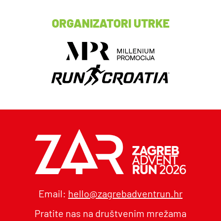
ORGANIZATORI UTRKE
Email:
hello@zagrebadventrun.hr
Pratite nas na društvenim mrežama