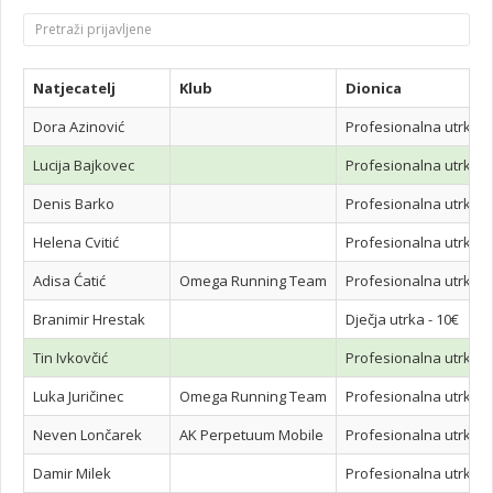
Natjecatelj
Klub
Dionica
Dora Azinović
Profesionalna utrka n
Lucija Bajkovec
Profesionalna utrka n
Denis Barko
Profesionalna utrka n
Helena Cvitić
Profesionalna utrka n
Adisa Ćatić
Omega Running Team
Profesionalna utrka n
Branimir Hrestak
Dječja utrka - 10€
Tin Ivkovčić
Profesionalna utrka n
Luka Juričinec
Omega Running Team
Profesionalna utrka n
Neven Lončarek
AK Perpetuum Mobile
Profesionalna utrka n
Damir Milek
Profesionalna utrka n