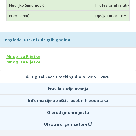
Nediljko Šimumović
Profesionalna utrka n
Niko Tomić
-
Dječja utrka - 10€
Pogledaj utrke iz drugih godina
Mnogi za Rijetke
Mnogi za Rijetke
© Digital Race Tracking d.o.o. 2015. - 2026.
Pravila sudjelovanja
Informacije o zaštiti osobnih podataka
O prodajnom mjestu
Ulaz za organizatore