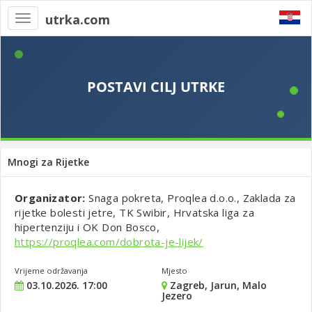
utrka.com
Toggle
navigation
Mnogi za Rijetke
Organizator:
Snaga pokreta, Proqlea d.o.o., Zaklada za
rijetke bolesti jetre, TK Swibir, Hrvatska liga za
hipertenziju i OK Don Bosco,
https://proqlea.com/dobrota-je-lijek/
Vrijeme održavanja
Mjesto
03.10.2026. 17:00
Zagreb, Jarun, Malo
Jezero