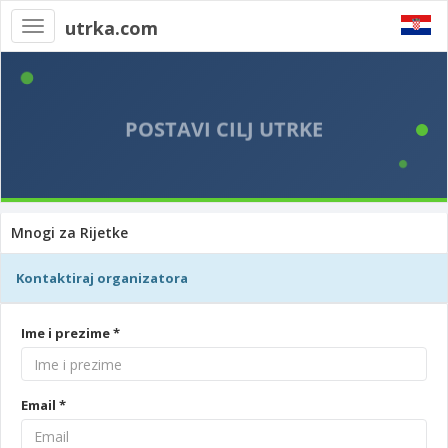
utrka.com
Toggle
navigation
Mnogi za Rijetke
Kontaktiraj organizatora
Ime i prezime *
Email *