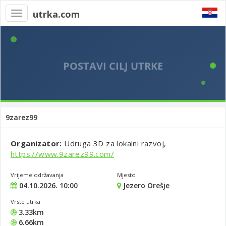
utrka.com
Toggle
navigation
9zarez99
Organizator:
Udruga 3D za lokalni razvoj,
https://www.9zarez99.com/
Vrijeme održavanja
Mjesto
04.10.2026. 10:00
Jezero Orešje
Vrste utrka
3.33km
6.66km