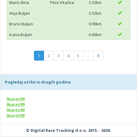
Mario Bina
Ptice trkačice
3.33km
Anja Buljan
3.33km
Bruno Buljan
9.99km
Ivana Buljan
6.66km
1
2
3
4
5
...
8
Pogledaj utrke iz drugih godina
9zarez99
9zarez99
9zarez99
9zarez99
© Digital Race Tracking d.o.o. 2015. - 2026.