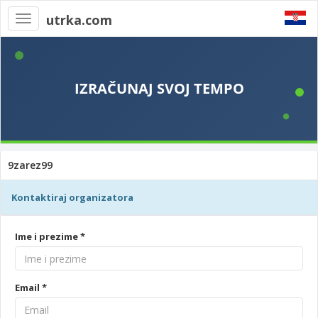
utrka.com
Toggle
navigation
9zarez99
Kontaktiraj organizatora
Ime i prezime *
Email *