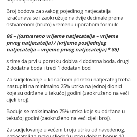
Broj bodova za svakog pojedinog natjecatelja
izračunava se i zaokružuje na dvije decimale prema
ostvarenom (bruto) vremenu uporabom formule
96 – ((ostvareno vrijeme natjecatelja – vrijeme
prvog natjecatelja) / (vrijeme posljednjeg
natjecatelja – vrijeme prvog natjecatelja) * 86)
s time da prvi u poretku dobiva 4 dodatna boda, drugi
2 dodatna boda i treći 1 dodatan bod.
Za sudjelovanje u konačnom poretku natjecatelj treba
nastupiti na minimalno 25% utrka na jednoj dionici
koje su održane u tekućoj godini (zaokruženo na veći
cijeli broj).
Boduje se maksimalno 75% utrka koje su održane u
tekućoj godini (zaokruženo na veći cijeli broj).
Za sudjelovanje u većem broju utrku od navedenog,
natjecatelj za svaku sljedeću utrku dobiva bonus 10