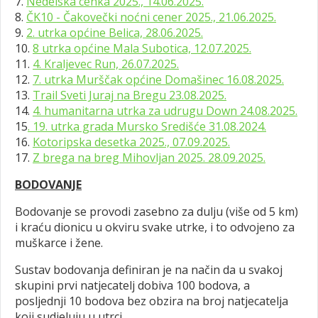
7.
Nedelska cenka 2025., 14.06.2025.
8.
ČK10 - Čakovečki noćni cener 2025., 21.06.2025.
9.
2. utrka općine Belica, 28.06.2025.
10.
8 utrka općine Mala Subotica, 12.07.2025.
11.
4. Kraljevec Run, 26.07.2025.
12.
7. utrka Murščak općine Domašinec 16.08.2025.
13.
Trail Sveti Juraj na Bregu 23.08.2025.
14.
4. humanitarna utrka za udrugu Down 24.08.2025.
15
.
19. utrka grada Mursko Središće 31.08.2024.
16.
Kotoripska desetka 2025., 07.09.2025.
17.
Z brega na breg Mihovljan 2025. 28.09.2025.
BODOVANJE
Bodovanje se provodi zasebno za dulju (više od 5 km)
i kraću dionicu u okviru svake utrke, i to odvojeno za
muškarce i žene.
Sustav bodovanja definiran je na način da u svakoj
skupini prvi natjecatelj dobiva 100 bodova, a
posljednji 10 bodova bez obzira na broj natjecatelja
koji sudjeluju u utrci.