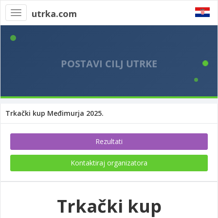
utrka.com
Toggle
navigation
Trkački kup Međimurja 2025.
Rezultati
Kontaktiraj organizatora
Trkački kup