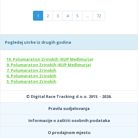
1
2
3
4
5
...
72
Pogledaj utrke iz drugih godina
10. Polumaraton Zrinskih (KUP Međimurja)
9. Polumaraton Zrinskih (KUP Međimurja)
7. Polumaraton Zrinskih
6. Polumaraton Zrinskih
5. Polumaraton Zrinskih
© Digital Race Tracking d.o.o. 2015. - 2026.
Pravila sudjelovanja
Informacije o zaštiti osobnih podataka
O prodajnom mjestu