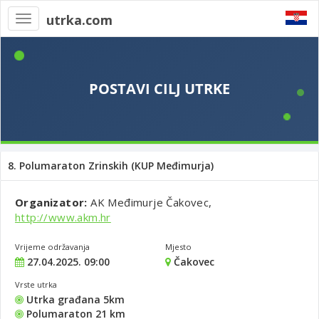
utrka.com
Toggle
navigation
8. Polumaraton Zrinskih (KUP Međimurja)
Organizator:
AK Međimurje Čakovec,
http://www.akm.hr
Vrijeme održavanja
Mjesto
27.04.2025. 09:00
Čakovec
Vrste utrka
Utrka građana 5km
Polumaraton 21 km