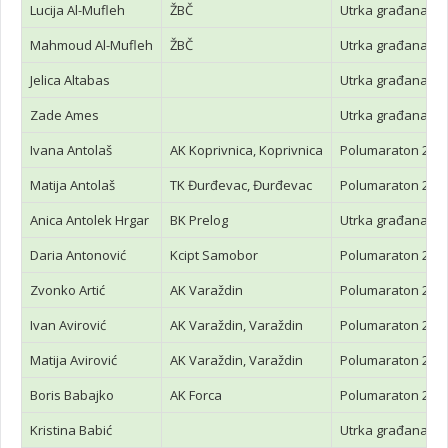
Lucija Al-Mufleh
ŽBČ
Utrka građana 5
Mahmoud Al-Mufleh
ŽBČ
Utrka građana 5
Jelica Altabas
Utrka građana 5
Zade Ames
Utrka građana 5
Ivana Antolaš
AK Koprivnica, Koprivnica
Polumaraton 21 
Matija Antolaš
TK Đurđevac, Đurđevac
Polumaraton 21 
Anica Antolek Hrgar
BK Prelog
Utrka građana 5
Daria Antonović
Kcipt Samobor
Polumaraton 21 
Zvonko Artić
AK Varaždin
Polumaraton 21 
Ivan Avirović
AK Varaždin, Varaždin
Polumaraton 21 
Matija Avirović
AK Varaždin, Varaždin
Polumaraton 21 
Boris Babajko
AK Forca
Polumaraton 21 
Kristina Babić
Utrka građana 5