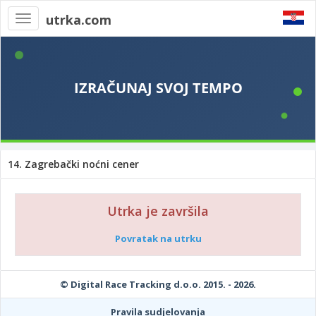
utrka.com
Toggle
navigation
14. Zagrebački noćni cener
Utrka je završila
Povratak na utrku
© Digital Race Tracking d.o.o. 2015. - 2026.
Pravila sudjelovanja