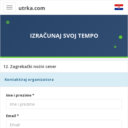
utrka.com
Toggle
navigation
12. Zagrebački noćni cener
Kontaktiraj organizatora
Ime i prezime *
Email *