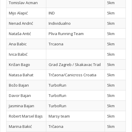
Tomislav Acman
5km
Mijo Alapić
IND
5km
Nenad Andrić
Individualno
5km
Nataša Antić
Pliva Running Team
5km
Ana Babic
Trcaona
5km
Ivica Babić
5km
Križan Bago
Grad Zagreb / Skakavac Trail
5km
Natasa Bahat
Trčaona/Canicross Croatia
5km
Božo Bajan
TurboRun
5km
Davor Bajan
TurboRun
5km
Jasmina Bajan
TurboRun
5km
Robert Marsel Bajs
Marsy team
5km
Marina Bakić
Trčaona
5km