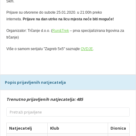
5km.
Prijave su otvorene do subote 25.01.2020. u 21:00h preko
interneta.
Prijave na dan utrke na licu mjesta neće biti moguće!
Organizator: Trčanje d.o.o. (
Run&Trek
– prva specijalizirana trgovina za
trčanje)
Više o samom serijalu "Zagreb 5x5" saznajte
OVDJE
.
Popis prijavljenih natjecatelja
Trenutno prijavljenih natjecatelja: 485
Natjecatelj
Klub
Dionica