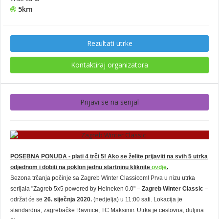
5km
Rezultati utrke
Kontaktiraj organizatora
Prijavi se na serijal
POSEBNA PONUDA - plati 4 trči 5! Ako se želite prijaviti na svih 5 utrka
odjednom i dobiti na poklon jednu startninu kliknite
ovdje
.
Sezona trčanja počinje sa Zagreb Winter Classicom! Prva u nizu utrka
serijala "Zagreb 5x5 powered by Heineken 0.0" –
Zagreb Winter Classic
–
održat će se
26. siječnja 2020.
(nedjelja) u 11:00 sati. Lokacija je
standardna, zagrebačke Ravnice, TC Maksimir. Utrka je cestovna, duljina