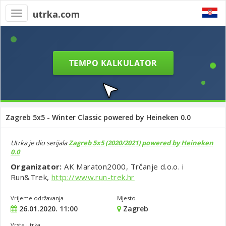
utrka.com
Toggle
navigation
Zagreb 5x5 - Winter Classic powered by Heineken 0.0
Utrka je dio serijala
Zagreb 5x5 (2020/2021) powered by Heineken
0.0
Organizator:
AK Maraton2000, Trčanje d.o.o. i
Run&Trek,
http://www.run-trek.hr
Vrijeme održavanja
Mjesto
26.01.2020. 11:00
Zagreb
Vrste utrka