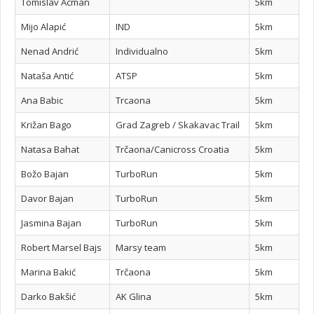
Tomislav Acman
5km
Mijo Alapić
IND
5km
Nenad Andrić
Individualno
5km
Nataša Antić
ATSP
5km
Ana Babic
Trcaona
5km
Križan Bago
Grad Zagreb / Skakavac Trail
5km
Natasa Bahat
Trčaona/Canicross Croatia
5km
Božo Bajan
TurboRun
5km
Davor Bajan
TurboRun
5km
Jasmina Bajan
TurboRun
5km
Robert Marsel Bajs
Marsy team
5km
Marina Bakić
Trčaona
5km
Darko Bakšić
AK Glina
5km