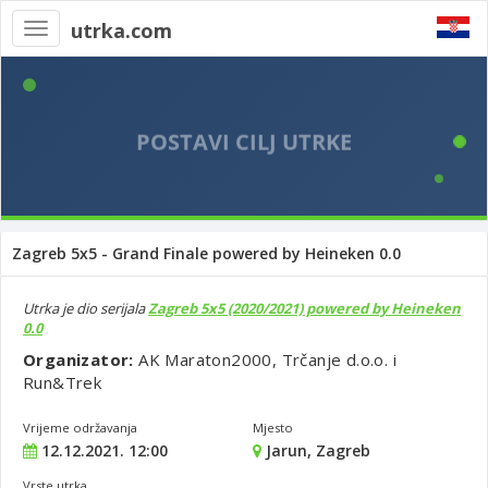
utrka.com
Toggle
navigation
Zagreb 5x5 - Grand Finale powered by Heineken 0.0
Utrka je dio serijala
Zagreb 5x5 (2020/2021) powered by Heineken
0.0
Organizator:
AK Maraton2000, Trčanje d.o.o. i
Run&Trek
Vrijeme održavanja
Mjesto
12.12.2021. 12:00
Jarun, Zagreb
Vrste utrka