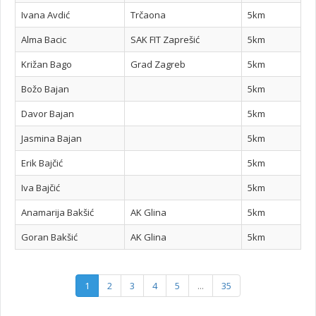
Ivana Avdić
Trčaona
5km
Alma Bacic
SAK FIT Zaprešić
5km
Križan Bago
Grad Zagreb
5km
Božo Bajan
5km
Davor Bajan
5km
Jasmina Bajan
5km
Erik Bajčić
5km
Iva Bajčić
5km
Anamarija Bakšić
AK Glina
5km
Goran Bakšić
AK Glina
5km
1
2
3
4
5
...
35