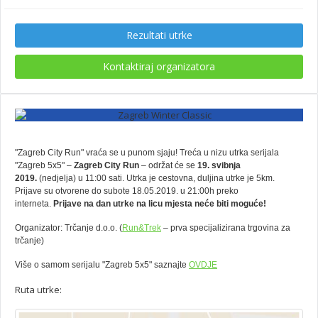
Rezultati utrke
Kontaktiraj organizatora
"Zagreb City Run" vraća se u punom sjaju! Treća u nizu utrka serijala
"Zagreb 5x5" –
Zagreb City Run
– održat će se
19. svibnja
2019.
(nedjelja) u 11:00 sati. Utrka je cestovna, duljina utrke je 5km.
Prijave su otvorene do subote 18.05.2019. u 21:00h preko
interneta.
Prijave na dan utrke na licu mjesta neće biti moguće!
Organizator: Trčanje d.o.o. (
Run&Trek
– prva specijalizirana trgovina za
trčanje)
Više o samom serijalu "Zagreb 5x5" saznajte
OVDJE
Ruta utrke: