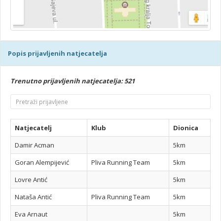
Popis prijavljenih natjecatelja
Trenutno prijavljenih natjecatelja: 521
Natjecatelj
Klub
Dionica
Damir Acman
5km
Goran Alempijević
Pliva Running Team
5km
Lovre Antić
5km
Nataša Antić
Pliva Running Team
5km
Eva Arnaut
5km