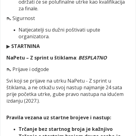
održati će se polufinalne utrke kao kvalifikacija
za finale.
👠 Sigurnost
Natjecatelji su dužni poštivati upute
organizatora.
▶
STARTNINA
NaPetu – Z sprint u štiklama
:
BESPLATNO
👠 Prijave i odgode
Svi koji se prijave na utrku NaPetu - Z sprint u
štiklama, a ne otkažu svoj nastup najmanje 24 sata
prije početka utrke, gube pravo nastupa na idućem
izdanju (2027.).
Pravila vezana uz startne brojeve i nastup:
Trčanje bez startnog broja je kažnjivo