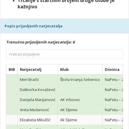
Trčanje s startnim brojem druge osobe je
kažnjivo
Popis prijavljenih natjecatelja
Trenutno prijavljenih natjecatelja: 6
BIB
Natjecatelj
Klub
Dionica
Meri Bračić
Škola trcanja Sebenico
NaPetu – Z spr
Daliborka Kovačević
NaPetu – Z spr
Danijela Marijanović
AK Vrbovec
NaPetu – Z spr
Anita Medanović
AK Sljeme
NaPetu – Z spr
Elizabeta Mikulčić
Ak Sljeme
NaPetu – Z spr