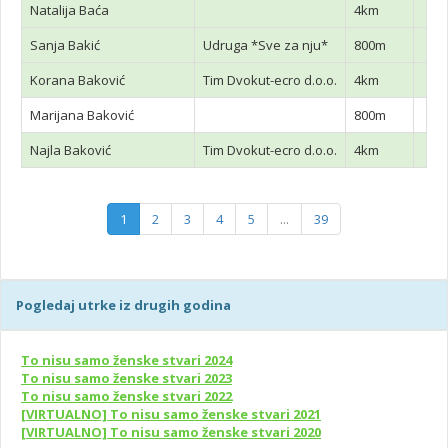
Natalija Baća
4km
Sanja Bakić
Udruga *Sve za nju*
800m
Korana Baković
Tim Dvokut-ecro d.o.o.
4km
Marijana Baković
800m
Najla Baković
Tim Dvokut-ecro d.o.o.
4km
1
2
3
4
5
...
39
Pogledaj utrke iz drugih godina
To nisu samo ženske stvari 2024
To nisu samo ženske stvari 2023
To nisu samo ženske stvari 2022
[VIRTUALNO] To nisu samo ženske stvari 2021
[VIRTUALNO] To nisu samo ženske stvari 2020