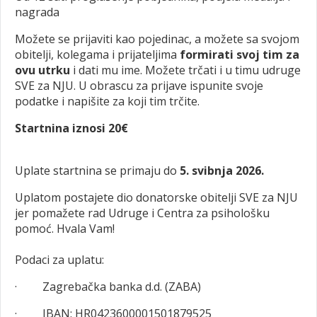
nagrada
Možete se prijaviti kao pojedinac, a možete sa svojom
obitelji, kolegama i prijateljima
formirati svoj tim za
ovu utrku
i dati mu ime. Možete trčati i u timu udruge
SVE za NJU. U obrascu za prijave ispunite svoje
podatke i napišite za koji tim trčite.
Startnina iznosi 20€
Uplate startnina se primaju do
5. svibnja 2026.
Uplatom postajete dio donatorske obitelji SVE za NJU
jer pomažete rad Udruge i Centra za psihološku
pomoć. Hvala Vam!
Podaci za uplatu:
· Zagrebačka banka d.d. (ZABA)
· IBAN: HR0423600001501879525