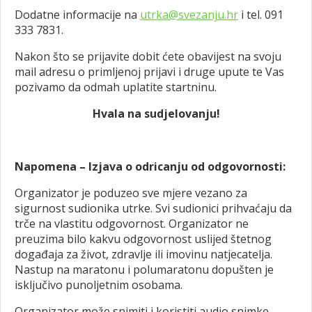
Dodatne informacije na
utrka@svezanju.hr
i tel. 091
333 7831.
Nakon što se prijavite dobit ćete obavijest na svoju
mail adresu o primljenoj prijavi i druge upute te Vas
pozivamo da odmah uplatite startninu.
Hvala na sudjelovanju!
Napomena – Izjava o odricanju od odgovornosti:
Organizator je poduzeo sve mjere vezano za
sigurnost sudionika utrke. Svi sudionici prihvaćaju da
trče na vlastitu odgovornost. Organizator ne
preuzima bilo kakvu odgovornost uslijed štetnog
događaja za život, zdravlje ili imovinu natjecatelja.
Nastup na maratonu i polumaratonu dopušten je
isključivo punoljetnim osobama.
Organizator može snimiti i koristiti audio snimke,