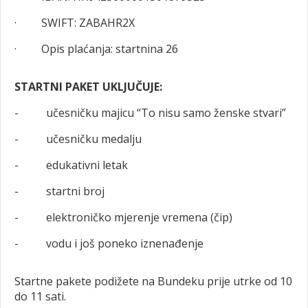
· SWIFT: ZABAHR2X
· Opis plaćanja: startnina 26
STARTNI PAKET UKLJUČUJE:
- učesničku majicu “To nisu samo ženske stvari”
- učesničku medalju
- edukativni letak
- startni broj
- elektroničko mjerenje vremena (čip)
- vodu i još poneko iznenađenje
Startne pakete podižete na Bundeku prije utrke od 10
do 11 sati.