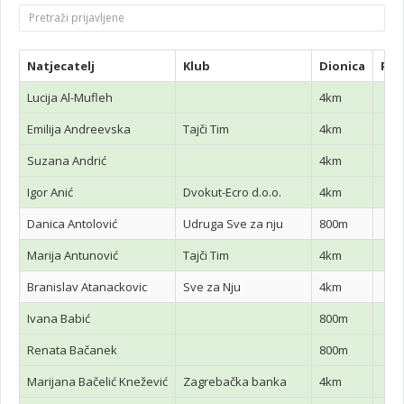
Natjecatelj
Klub
Dionica
Pla
Lucija Al-Mufleh
4km
Emilija Andreevska
Tajči Tim
4km
Suzana Andrić
4km
Igor Anić
Dvokut-Ecro d.o.o.
4km
Danica Antolović
Udruga Sve za nju
800m
Marija Antunović
Tajči Tim
4km
Branislav Atanackovic
Sve za Nju
4km
Ivana Babić
800m
Renata Bačanek
800m
Marijana Bačelić Knežević
Zagrebačka banka
4km