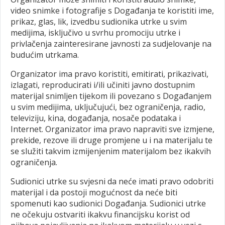
video snimke i fotografije s Događanja te koristiti ime,
prikaz, glas, lik, izvedbu sudionika utrke u svim
medijima, isključivo u svrhu promociju utrke i
privlačenja zainteresirane javnosti za sudjelovanje na
budućim utrkama.
Organizator ima pravo koristiti, emitirati, prikazivati,
izlagati, reproducirati i/ili učiniti javno dostupnim
materijal snimljen tijekom ili povezano s Događanjem
u svim medijima, uključujući, bez ograničenja, radio,
televiziju, kina, događanja, nosače podataka i
Internet. Organizator ima pravo napraviti sve izmjene,
prekide, rezove ili druge promjene u i na materijalu te
se služiti takvim izmijenjenim materijalom bez ikakvih
ograničenja.
Sudionici utrke su svjesni da neće imati pravo odobriti
materijal i da postoji mogućnost da neće biti
spomenuti kao sudionici Događanja. Sudionici utrke
ne očekuju ostvariti ikakvu financijsku korist od