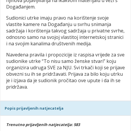
njihova pojavljivanja na ikakvom materijalu u vezi s
Događanjem.
Sudionici utrke imaju pravo na korištenje svoje
vlastite kamere na Događanju u svrhu snimanja
sadržaja i korištenja takvog sadržaja u privatne svrhe,
odnosno samo na svojoj vlastitoj internetskoj stranici
i na svojim kanalima društvenih medija.
Navedena pravila i propozicije iz raspisa vrijede za sve
sudionike utrke “To nisu samo ženske stvari” koju
organizira udruga SVE za NJU. Svi trkači koji se prijave
obvezni su ih se pridržavati. Prijava za bilo koju utrku
je i izjava da je sudionik pročitao ove upute i da ih se
pridržava.
Popis prijavljenih natjecatelja
Trenutno prijavljenih natjecatelja: 583