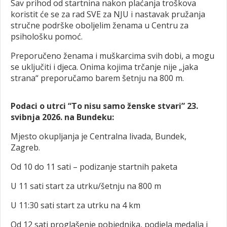
Sav prihod od startnina nakon plaćanja troškova
koristit će se za rad SVE za NJU i nastavak pružanja
stručne podrške oboljelim ženama u Centru za
psihološku pomoć.
Preporučeno ženama i muškarcima svih dobi, a mogu
se uključiti i djeca. Onima kojima trčanje nije „jaka
strana“ preporučamo barem šetnju na 800 m.
Podaci o utrci “To nisu samo ženske stvari” 23.
svibnja 2026. na Bundeku:
Mjesto okupljanja je Centralna livada, Bundek,
Zagreb.
Od 10 do 11 sati – podizanje startnih paketa
U 11 sati start za utrku/šetnju na 800 m
U 11:30 sati start za utrku na 4 km
Od 12 sati proglašenje pobjednika, podjela medalja i