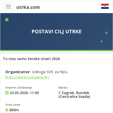
utrka.com
Toggle
navigation
To nisu samo ženske stvari 2026
Organizator:
Udruga SVE za NJU,
http://www.svezanju.hr/
Vrijeme održavanja
Mjesto
23.05.2026. 11:00
Zagreb, Bundek
(Centralna livada)
Vrste utrka
800m