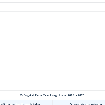
© Digital Race Tracking d.o.o. 2015. - 2026.
Zaštita osobnih podataka
O prodajnom mjestu