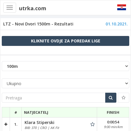
utrka.com
Toggle
navigation
LTZ - Novi Dvori 1500m - Rezultati
01.10.2021.
KLIKNITE OVDJE ZA POREDAK LIGE
Pretraga
#
NATJECATELJ
FINISH
0:00:54
Klara Stiperski
1.
9:00 min/km
BIB: 370 | CRO | AK Fit