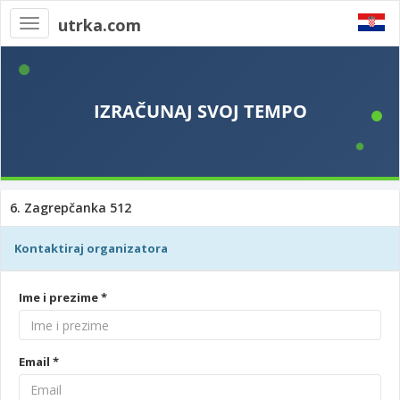
utrka.com
Toggle
navigation
6. Zagrepčanka 512
Kontaktiraj organizatora
Ime i prezime *
Email *