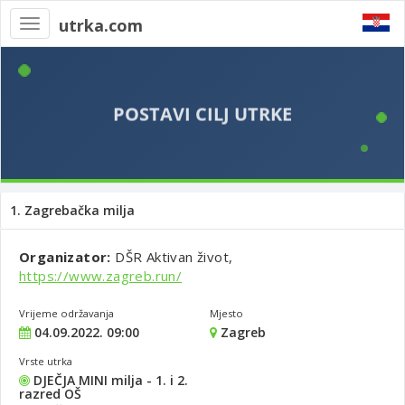
utrka.com
Toggle
navigation
1. Zagrebačka milja
Organizator:
DŠR Aktivan život,
https://www.zagreb.run/
Vrijeme održavanja
Mjesto
04.09.2022. 09:00
Zagreb
Vrste utrka
DJEČJA MINI milja - 1. i 2.
razred OŠ