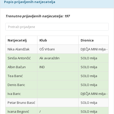
Popis prijavljenih natjecatelja
Trenutno prijavljenih natjecatelja: 197
Natjecatelj
Klub
Dionica
Nika Alandžak
OŠ Vrbani
DJEČJA MINI milja - 1. i
Siniša Antončić
Ak avaraždin
SOLO milja
Albin Bačun
IND
SOLO milja
Tea Banić
SOLO milja
Denis Baric
SOLO milja
Iva Baric
DJEČJA MINI milja - 7. i
Petar Bruno Basić
SOLO milja
Ivana Begović
/
SOLO milja