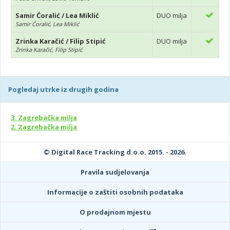
Samir Ćoralić / Lea Miklić
DUO milja
Samir Ćoralić, Lea Miklić
Zrinka Karačić / Filip Stipić
DUO milja
Zrinka Karačić, Filip Stipić
Pogledaj utrke iz drugih godina
3. Zagrebačka milja
2. Zagrebačka milja
© Digital Race Tracking d.o.o. 2015. - 2026.
Pravila sudjelovanja
Informacije o zaštiti osobnih podataka
O prodajnom mjestu