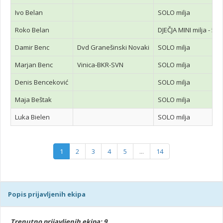
Ivo Belan
SOLO milja
Roko Belan
DJEČJA MINI milja - 5. i
Damir Benc
Dvd Granešinski Novaki
SOLO milja
Marjan Benc
Vinica-BKR-SVN
SOLO milja
Denis Benceković
SOLO milja
Maja Beštak
SOLO milja
Luka Bielen
SOLO milja
1
2
3
4
5
...
14
Popis prijavljenih ekipa
Trenutno prijavljenih ekipa: 9