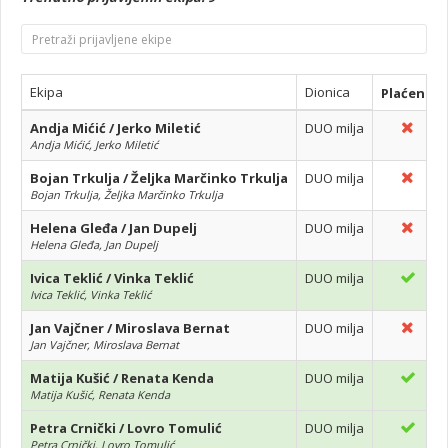
Ekipa
Dionica
Plaćeno
Andja Mićić / Jerko Miletić
DUO milja
Andja Mićić, Jerko Miletić
Bojan Trkulja / Željka Marčinko Trkulja
DUO milja
Bojan Trkulja, Željka Marčinko Trkulja
Helena Gleđa / Jan Dupelj
DUO milja
Helena Gleđa, Jan Dupelj
Ivica Teklić / Vinka Teklić
DUO milja
Ivica Teklić, Vinka Teklić
Jan Vajčner / Miroslava Bernat
DUO milja
Jan Vajčner, Miroslava Bernat
Matija Kušić / Renata Kenda
DUO milja
Matija Kušić, Renata Kenda
Petra Crnički / Lovro Tomulić
DUO milja
Petra Crnički, Lovro Tomulić