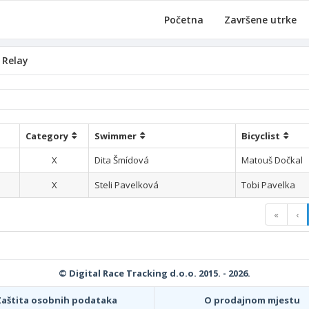
Početna
Završene utrke
 Relay
Category
Swimmer
Bicyclist
X
Dita Šmídová
Matouš Dočkal
X
Steli Pavelková
Tobi Pavelka
«
‹
© Digital Race Tracking d.o.o. 2015. - 2026.
Zaštita osobnih podataka
O prodajnom mjestu