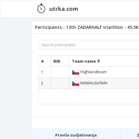
utrka.com
Participants - 13th ZADARHALF triathlon - 45.5K
#
BIB
Team name
Highlandteam
1
MAMAožeňMA
2
Pravila sudjelovanja