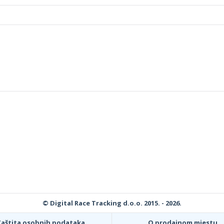
© Digital Race Tracking d.o.o. 2015. - 2026.
Zaštita osobnih podataka
O prodajnom mjestu