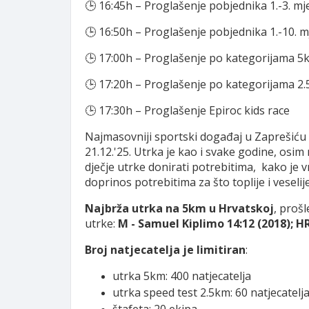
🕒 16:45h – Proglašenje pobjednika 1.-3. mj
🕒 16:50h – Proglašenje pobjednika 1.-10. m
🕒 17:00h – Proglašenje po kategorijama 5
🕒 17:20h – Proglašenje po kategorijama 2
🕒 17:30h – Proglašenje Epiroc kids race
Najmasovniji sportski događaj u Zaprešiću i
21.12.'25. Utrka je kao i svake godine, osi
dječje utrke donirati potrebitima, kako je 
doprinos potrebitima za što toplije i veseli
Najbrža utrka na 5km u Hrvatskoj
, proš
utrke:
M - Samuel Kiplimo 14:12 (2018); HR
Broj natjecatelja je limitiran
:
utrka 5km: 400 natjecatelja
utrka speed test 2.5km: 60 natjecatelj