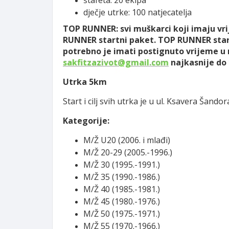
štafeta: 20 ekipa
dječje utrke: 100 natjecatelja
TOP RUNNER: svi muškarci koji imaju vrij
RUNNER startni paket. TOP RUNNER start
potrebno je imati postignuto vrijeme u ra
sakfitzazivot@gmail.com
najkasnije do 
Utrka 5km
Start i cilj svih utrka je u ul. Ksavera Šand
Kategorije:
M/Ž U20 (2006. i mlađi)
M/Ž 20-29 (2005.-1996.)
M/Ž 30 (1995.-1991.)
M/Ž 35 (1990.-1986.)
M/Ž 40 (1985.-1981.)
M/Ž 45 (1980.-1976.)
M/Ž 50 (1975.-1971.)
M/Ž 55 (1970.-1966.)