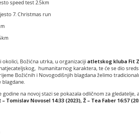
esto speed test 2.5km
jesto 7. Christmas run
km
.5km
 okolici, Božićna utrka, u organizaciji
atletskog kluba Fit 
m natjecateljskog, humanitarnog karaktera, te će se dio sreds
vrijeme Božićnih i Novogodišnjih blagdana želimo tradiciona
je blagdane.
le godine na novoj stazi se pokazala odličnom za gledatelje, a
 – Tomislav Novosel 14:33 (2023), Ž – Tea Faber 16:57 (20
a