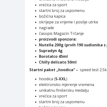
vrećica za sport
startni broj za uspomenu
božićna kapica
okrijepe za vrijeme i poslije utrke
nagrade
časopis Magazin Trčanje
proizvodi sponzora:
Nutella 200g (prvih 190 sudionika 
Supradyn 4g
Borotalco 45ml
Chilly delicato 50ml
Startni paket „hoodica“ –
speed test 2.5k
hoodica (
S-XXL
)
elektronsko mjerenje vremena
unikatnu finišersku medalju
vrećica za sport
startni broj za uspomenu