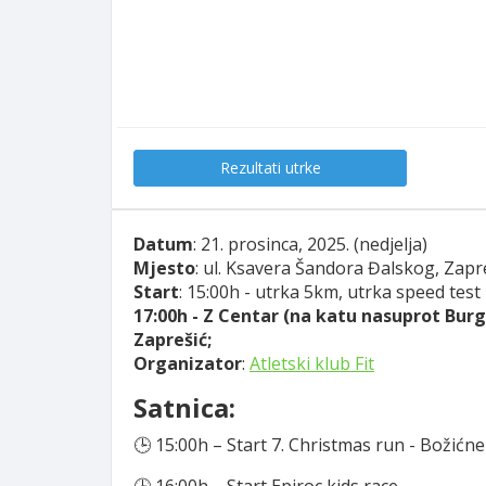
Rezultati utrke
Datum
: 21. prosinca, 2025. (nedjelja)
Mjesto
: ul. Ksavera Šandora Đalskog, Zapr
Start
: 15:00h - utrka 5km, utrka speed test 
17:00h - Z Centar (na katu nasuprot Burge
Zaprešić;
Organizator
:
Atletski klub Fit
Satnica:
🕒 15:00h – Start 7. Christmas run - Božićn