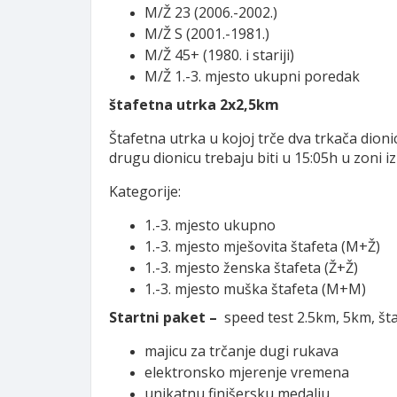
M/Ž 23 (2006.-2002.)
M/Ž S (2001.-1981.)
M/Ž 45+ (1980. i stariji)
M/Ž 1.-3. mjesto ukupni poredak
štafetna utrka 2x2,5km
Štafetna utrka u kojoj trče dva trkača dioni
drugu dionicu trebaju biti u 15:05h u zoni iz
Kategorije:
1.-3. mjesto ukupno
1.-3. mjesto mješovita štafeta (M+Ž)
1.-3. mjesto ženska štafeta (Ž+Ž)
1.-3. mjesto muška štafeta (M+M)
Startni paket –
speed test 2.5km, 5km, šta
majicu za trčanje dugi rukava
elektronsko mjerenje vremena
unikatnu finišersku medalju