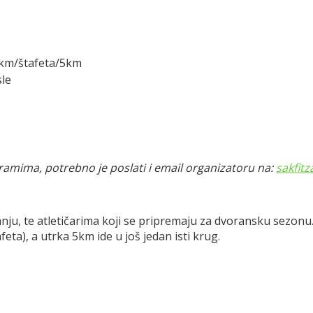
.5km/štafeta/5km
sle
gramima, potrebno je poslati i email organizatoru na:
sakfit
anju, te atletičarima koji se pripremaju za dvoransku sezon
afeta), a utrka 5km ide u još jedan isti krug.