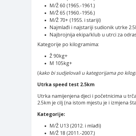
M/Ž 60 (1965.-1961.)
M/Ž 65 (1960.-1956.)
M/Ž 70+ (1955. i stariji)
Najmlađi i najstariji sudionik utrke 2
Najbrojnija ekipa/klub u utrci za odra
Kategorije po kilogramima:
Ž 90kg+
M 105kg+
(
kako bi sudjelovali u kategorijama po kilo
Utrka speed test 2.5km
Utrka namijenjena djeci i početnicima u trč
2.5km je cilj (na istom mjestu je i izmjena št
Kategorije:
M/Ž U13 (2012. i mlađi)
M/Ž 18 (2011.-2007.)