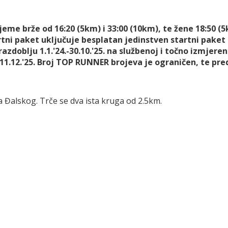
eme brže od 16:20 (5km) i 33:00 (10km), te žene 18:50 (
ni paket uključuje besplatan jedinstven startni paket 
zdoblju 1.1.'24.-30.10.'25. na službenoj i točno izmjereno
11.12.'25. Broj TOP RUNNER brojeva je ograničen, te pred
ora Đalskog. Trče se dva ista kruga od 2.5km.