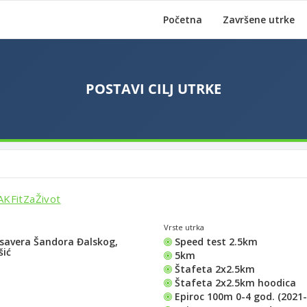
Početna
Završene utrke
SAKFitZaŽivot
Vrste utrka
Ksavera Šandora Đalskog,
Speed test 2.5km
šić
5km
Štafeta 2x2.5km
Štafeta 2x2.5km hoodica
Epiroc 100m 0-4 god. (2021-