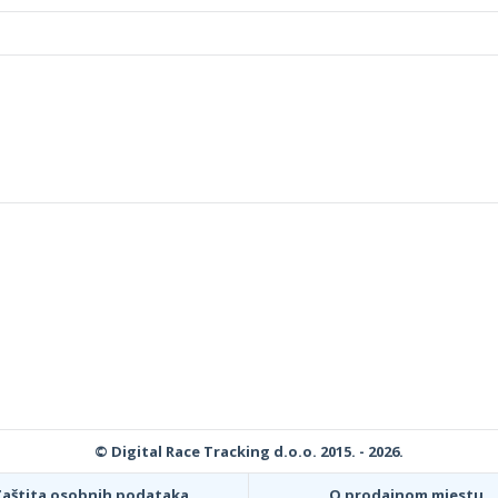
© Digital Race Tracking d.o.o. 2015. - 2026.
Zaštita osobnih podataka
O prodajnom mjestu