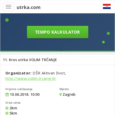
utrka.com
Toggle
navigation
11. Kros utrka VOLIM TRČANJE
Organizator:
DŠR Aktivan život,
http://www.volim.trcanje.hr
Vrijeme održavanja
Mjesto
10.06.2018. 10:00
Zagreb
Vrste utrka
2km
5km