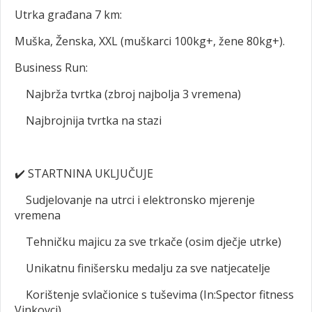
Utrka građana 7 km:
Muška, Ženska, XXL (muškarci 100kg+, žene 80kg+).
Business Run:
Najbrža tvrtka (zbroj najbolja 3 vremena)
Najbrojnija tvrtka na stazi
✔️
STARTNINA UKLJUČUJE
Sudjelovanje na utrci i elektronsko mjerenje
vremena
Tehničku majicu za sve trkače (osim dječje utrke)
Unikatnu finišersku medalju za sve natjecatelje
Korištenje svlačionice s tuševima (In:Spector fitness
Vinkovci)