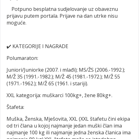
Potpuno besplatna sudjelovanje uz obaveznu
prijavu putem portala. Prijave na dan utrke nisu
moguće.
✔️
KATEGORIJE I NAGRADE
Polumaraton:
Juniori/Juniorke (2007. i mlađi); MS/ŽS (2006.-1992.);
M/Ž 35 (1991.-1982.); M/Ž 45 (1981.-1972.); M/Ž 55
(1971.-1962.); M/Ž 65 (1961. i stariji).
XXL kategorija: muškarci 100kg+, žene 80kg+.
Štafeta:
Muška, Ženska, Mješovita, XXL (XXL štafetu čini ekipa
od tri člana u kojoj najmanje jedan muški član ima
najmanje 100 kg ili najmanje jedna ženska članica ima