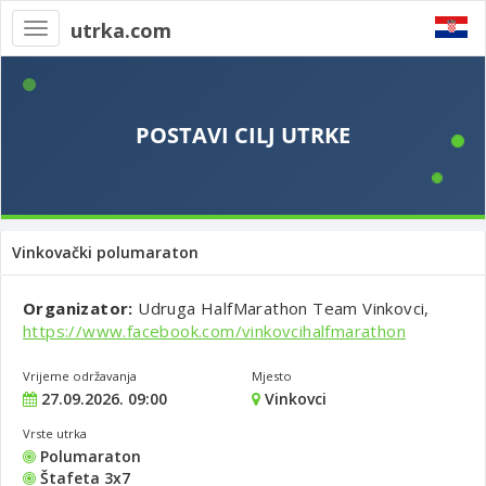
utrka.com
Toggle
navigation
Vinkovački polumaraton
Organizator:
Udruga HalfMarathon Team Vinkovci,
https://www.facebook.com/vinkovcihalfmarathon
Vrijeme održavanja
Mjesto
27.09.2026. 09:00
Vinkovci
Vrste utrka
Polumaraton
Štafeta 3x7