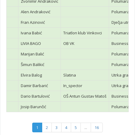
Zvonimir Andrakovic
Polumarato
Alen Andraković
Polumarato
Fran Azinović
Dječja utrka
Ivana Babić
Triatlon klub Vinkovci
Polumarato
LIVIA BAGO
OB VK
Business Ru
Marijan Balić
Polumarato
Šimun Balikić
Polumarato
Elvira Balog
Slatina
Utrka građa
Damir Barbarić
In_spector
Utrka građa
Dario Bartulović
OŠ Antun Gustav Matoš
Business Ru
Josip Barunčić
Polumarato
1
2
3
4
5
...
16