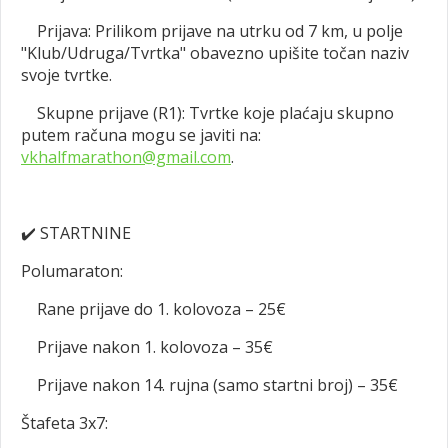
Prijava: Prilikom prijave na utrku od 7 km, u polje
"Klub/Udruga/Tvrtka" obavezno upišite točan naziv
svoje tvrtke.
Skupne prijave (R1): Tvrtke koje plaćaju skupno
putem računa mogu se javiti na:
vkhalfmarathon@gmail.com
.
✔️
STARTNINE
Polumaraton:
Rane prijave do 1. kolovoza – 25€
Prijave nakon 1. kolovoza – 35€
Prijave nakon 14. rujna (samo startni broj) – 35€
Štafeta 3x7: