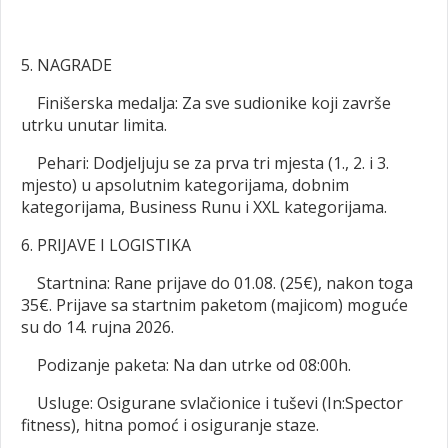
5. NAGRADE
Finišerska medalja: Za sve sudionike koji završe
utrku unutar limita.
Pehari: Dodjeljuju se za prva tri mjesta (1., 2. i 3.
mjesto) u apsolutnim kategorijama, dobnim
kategorijama, Business Runu i XXL kategorijama.
6. PRIJAVE I LOGISTIKA
Startnina: Rane prijave do 01.08. (25€), nakon toga
35€. Prijave sa startnim paketom (majicom) moguće
su do 14. rujna 2026.
Podizanje paketa: Na dan utrke od 08:00h.
Usluge: Osigurane svlačionice i tuševi (In:Spector
fitness), hitna pomoć i osiguranje staze.