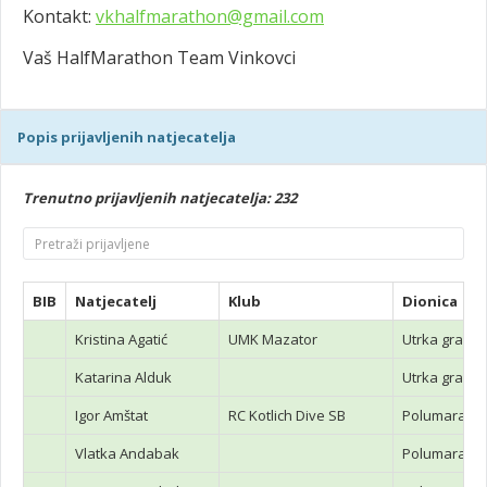
Kontakt:
vkhalfmarathon@gmail.com
Vaš HalfMarathon Team Vinkovci
Popis prijavljenih natjecatelja
Trenutno prijavljenih natjecatelja: 232
BIB
Natjecatelj
Klub
Dionica
Kristina Agatić
UMK Mazator
Utrka građa
Katarina Alduk
Utrka građa
Igor Amštat
RC Kotlich Dive SB
Polumarato
Vlatka Andabak
Polumarato