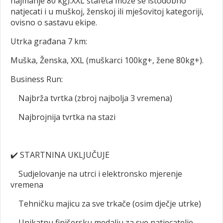
najmanje 80 kg).XXL štafeta može se istodobno
natjecati i u muškoj, ženskoj ili mješovitoj kategoriji,
ovisno o sastavu ekipe.
Utrka građana 7 km:
Muška, Ženska, XXL (muškarci 100kg+, žene 80kg+).
Business Run:
Najbrža tvrtka (zbroj najbolja 3 vremena)
Najbrojnija tvrtka na stazi
✔️
STARTNINA UKLJUČUJE
Sudjelovanje na utrci i elektronsko mjerenje
vremena
Tehničku majicu za sve trkače (osim dječje utrke)
Unikatnu finišersku medalju za sve natjecatelje