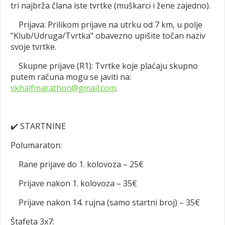
tri najbrža člana iste tvrtke (muškarci i žene zajedno).
Prijava: Prilikom prijave na utrku od 7 km, u polje
"Klub/Udruga/Tvrtka" obavezno upišite točan naziv
svoje tvrtke.
Skupne prijave (R1): Tvrtke koje plaćaju skupno
putem računa mogu se javiti na:
vkhalfmarathon@gmail.com
.
✔️
STARTNINE
Polumaraton:
Rane prijave do 1. kolovoza – 25€
Prijave nakon 1. kolovoza – 35€
Prijave nakon 14. rujna (samo startni broj) – 35€
Štafeta 3x7: