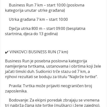
Business Run 7 km – start 10:00 (poslovna
kategorija unutar utrke građana)
Utrka građana 7 km – start 10:00
Dječja utrka 800 m – start 09:00 (besplatna
startnina, djeca do 13 godina)
✔️
VINKOVCI BUSINESS RUN (7 km)
Business Run je posebna poslovna kategorija
namijenjena tvrtkama, ustanovama i obrtima koji žele
jačati timski duh. Sudionici trče stazu od 7 km, a
njihovi rezultati se boduju za titulu "Najbrže tvrtke".
Pravila: Tvrtka može prijaviti neograničen broj
zaposlenika.
Bodovanje: Za ekipni poredak zbrajaju se vremena
tri najbrža člana iste tvrtke (muškarci i žene zajedno).