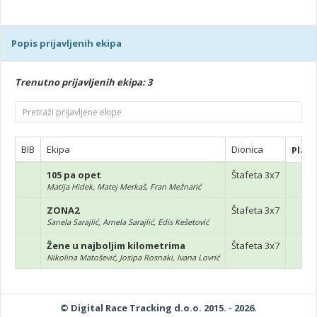
Popis prijavljenih ekipa
Trenutno prijavljenih ekipa: 3
BIB
Ekipa
Dionica
Plać
105 pa opet
Štafeta 3x7
Matija Hidek, Matej Merkaš, Fran Mežnarić
ZONA2
Štafeta 3x7
Sanela Sarajlić, Arnela Sarajlić, Edis Kešetović
Žene u najboljim kilometrima
Štafeta 3x7
Nikolina Matošević, Josipa Rosnaki, Ivana Lovrić
© Digital Race Tracking d.o.o. 2015. - 2026.