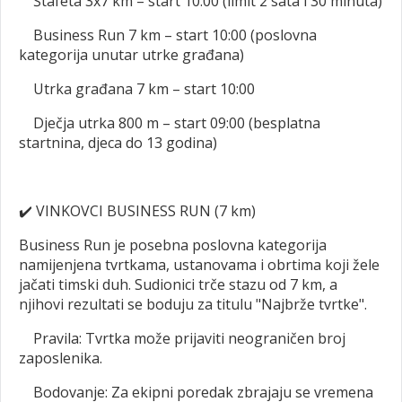
Štafeta 3x7 km – start 10:00 (limit 2 sata i 30 minuta)
Business Run 7 km – start 10:00 (poslovna
kategorija unutar utrke građana)
Utrka građana 7 km – start 10:00
Dječja utrka 800 m – start 09:00 (besplatna
startnina, djeca do 13 godina)
✔️
VINKOVCI BUSINESS RUN (7 km)
Business Run je posebna poslovna kategorija
namijenjena tvrtkama, ustanovama i obrtima koji žele
jačati timski duh. Sudionici trče stazu od 7 km, a
njihovi rezultati se boduju za titulu "Najbrže tvrtke".
Pravila: Tvrtka može prijaviti neograničen broj
zaposlenika.
Bodovanje: Za ekipni poredak zbrajaju se vremena