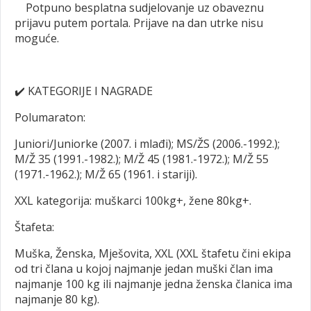
Potpuno besplatna sudjelovanje uz obaveznu
prijavu putem portala. Prijave na dan utrke nisu
moguće.
✔️
KATEGORIJE I NAGRADE
Polumaraton:
Juniori/Juniorke (2007. i mlađi); MS/ŽS (2006.-1992.);
M/Ž 35 (1991.-1982.); M/Ž 45 (1981.-1972.); M/Ž 55
(1971.-1962.); M/Ž 65 (1961. i stariji).
XXL kategorija: muškarci 100kg+, žene 80kg+.
Štafeta:
Muška, Ženska, Mješovita, XXL (XXL štafetu čini ekipa
od tri člana u kojoj najmanje jedan muški član ima
najmanje 100 kg ili najmanje jedna ženska članica ima
najmanje 80 kg).