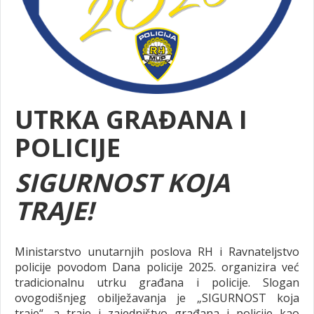
UTRKA GRAĐANA I
POLICIJE
SIGURNOST KOJA
TRAJE!
Ministarstvo unutarnjih poslova RH i Ravnateljstvo
policije povodom Dana policije 2025. organizira već
tradicionalnu utrku građana i policije. Slogan
ovogodišnjeg obilježavanja je „SIGURNOST koja
traje“, a traje i zajedništvo građana i policije kao