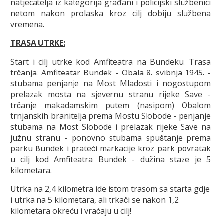
natjecatelja iz kategorija građani i policijski službenici
netom nakon prolaska kroz cilj dobiju službena
vremena.
TRASA UTRKE:
Start i cilj utrke kod Amfiteatra na Bundeku. Trasa
trčanja: Amfiteatar Bundek - Obala 8. svibnja 1945. -
stubama penjanje na Most Mladosti i nogostupom
prelazak mosta na sjevernu stranu rijeke Save -
trčanje makadamskim putem (nasipom) Obalom
trnjanskih branitelja prema Mostu Slobode - penjanje
stubama na Most Slobode i prelazak rijeke Save na
južnu stranu - ponovno stubama spuštanje prema
parku Bundek i prateći markacije kroz park povratak
u cilj kod Amfiteatra Bundek - dužina staze je 5
kilometara.
Utrka na 2,4 kilometra ide istom trasom sa starta gdje
i utrka na 5 kilometara, ali trkači se nakon 1,2
kilometara okreću i vraćaju u cilj!