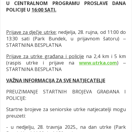
U CENTRALNOM PROGRAMU PROSLAVE DANA
POLICIJE U
16:00 SATI.
Prijave za dječje utrke:
nedjelja, 28. rujna, od 11:00 do
13:30 sati (Park Bundek, u prijavnom šatoru) ‒
STARTNINA BESPLATNA
Prijave za utrke građana i policije
na 2,4 km i 5 km
(raspis utrke i prijave na
www.utrka.com
) ‒
STARTNINA BESPLATNA
VAŽNA INFORMACIJA ZA SVE NATJECATELJE
PREUZIMANJE STARTNIH BROJEVA GRAĐANA I
POLICIJE:
Startne brojeve za seniorske utrke natjecatelji mogu
preuzeti:
- u nedjelju, 28. travnja 2025., na dan utrke (Park