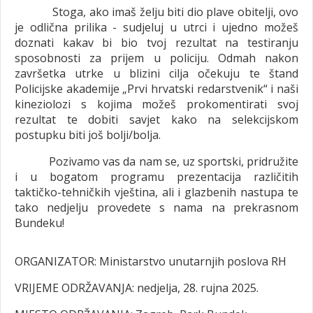
Stoga, ako imaš želju biti dio plave obitelji, ovo
je odlična prilika - sudjeluj u utrci i ujedno možeš
doznati kakav bi bio tvoj rezultat na testiranju
sposobnosti za prijem u policiju. Odmah nakon
završetka utrke u blizini cilja očekuju te štand
Policijske akademije „Prvi hrvatski redarstvenik“ i naši
kineziolozi s kojima možeš prokomentirati svoj
rezultat te dobiti savjet kako na selekcijskom
postupku biti još bolji/bolja.
Pozivamo vas da nam se, uz sportski, pridružite
i u bogatom programu prezentacija različitih
taktičko-tehničkih vještina, ali i glazbenih nastupa te
tako nedjelju provedete s nama na prekrasnom
Bundeku!
ORGANIZATOR: Ministarstvo unutarnjih poslova RH
VRIJEME ODRŽAVANJA: nedjelja, 28. rujna 2025.