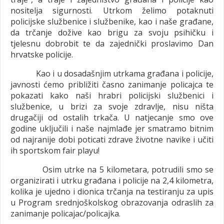
nositelja sigurnosti. Utrkom želimo potaknuti
policijske službenice i službenike, kao i naše građane,
da trčanje dožive kao brigu za svoju psihičku i
tjelesnu dobrobit te da zajednički proslavimo Dan
hrvatske policije.
Kao i u dosadašnjim utrkama građana i policije,
javnosti ćemo približiti časno zanimanje policajca te
pokazati kako naši hrabri policijski službenici i
službenice, u brizi za svoje zdravlje, nisu ništa
drugačiji od ostalih trkača. U natjecanje smo ove
godine uključili i naše najmlađe jer smatramo bitnim
od najranije dobi poticati zdrave životne navike i učiti
ih sportskom fair playu!
Osim utrke na 5 kilometara, potrudili smo se
organizirati i utrku građana i policije na 2,4 kilometra,
kolika je ujedno i dionica trčanja na testiranju za upis
u Program srednjoškolskog obrazovanja odraslih za
zanimanje policajac/policajka.