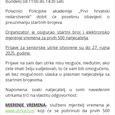
Bundek) od 11:00 do 14:30 sati.
Polaznici Policijske akademije „Prvi hrvatski
redarstvenik“ dobit će posebnu obavijest o
preuzimanju startnih brojeva.
Organizator je osigurao startni broj i elektronsko
mjerenje vremena za prvih 500 natjecatelja.
Prijave za seniorske utrke otvorene su do 27. rujna
2025. godine.
Prijave na sam dan utrke nisu moguće, međutim, ako
ćete imati želju sudjelovati, to će vam biti omogućeno,
ali bez mogućnosti ulaska u plasman natjecatelja sa
startnim brojevima.
Napomena: svaki natjecatelj u svim navedenim
utrkama trči na vlastitu odgovornost.
MJERENJE VREMENA-
službeni mjeritelj vremena je
www.utrka.com
koji će se pobrinuti da prvih 500