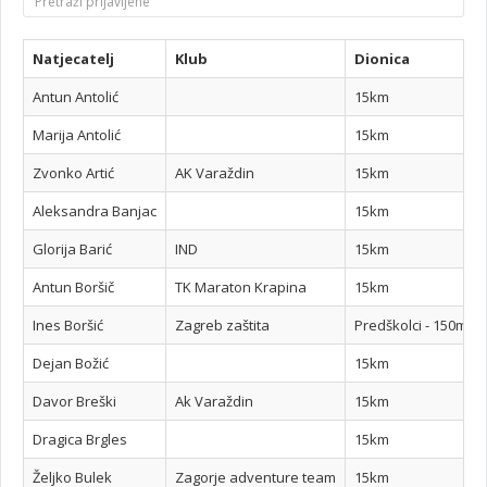
Natjecatelj
Klub
Dionica
Antun Antolić
15km
Marija Antolić
15km
Zvonko Artić
AK Varaždin
15km
Aleksandra Banjac
15km
Glorija Barić
IND
15km
Antun Boršič
TK Maraton Krapina
15km
Ines Boršić
Zagreb zaštita
Predškolci - 150m
Dejan Božić
15km
Davor Breški
Ak Varaždin
15km
Dragica Brgles
15km
Željko Bulek
Zagorje adventure team
15km