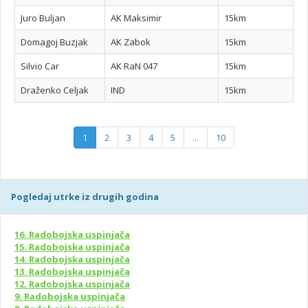
Juro Buljan
AK Maksimir
15km
Domagoj Buzjak
AK Zabok
15km
Silvio Car
AK RaN 047
15km
Draženko Celjak
IND
15km
1
2
3
4
5
...
10
Pogledaj utrke iz drugih godina
16. Radobojska uspinjača
15. Radobojska uspinjača
14. Radobojska uspinjača
13. Radobojska uspinjača
12. Radobojska uspinjača
9. Radobojska uspinjača