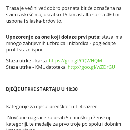
Trasa je većini već dobro poznata bit će označena na
svim raskrščima, ukratko 15 km asfalta sa cca 480 m
uspona i silaska-brdovito.
Upozorenje za one koji dolaze prvi puta:
staza ima
mnogo zahtjevnih uzbrdica i nizbrdica - pogledajte
profil staze ispod.
Staza utrke - karta:
https://goo.gl/CQWHQM
Staza utrke - KML datoteka:
http://goo.gl/wZDrGU
DJEČJE UTRKE STARTAJU U 10:30
Kategorije za djecu: predškolci i 1-4 razred
Novčane nagrade za prvih 5 u muškoj i ženskoj
kategoriji, te medalje za prvo troje po spolu i dobnim