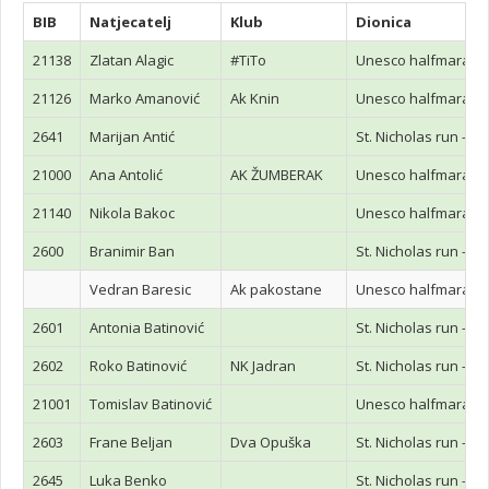
BIB
Natjecatelj
Klub
Dionica
21138
Zlatan Alagic
#TiTo
Unesco halfmaraton
21126
Marko Amanović
Ak Knin
Unesco halfmaraton
2641
Marijan Antić
St. Nicholas run - 2.
21000
Ana Antolić
AK ŽUMBERAK
Unesco halfmaraton
21140
Nikola Bakoc
Unesco halfmaraton
2600
Branimir Ban
St. Nicholas run - 2.
Vedran Baresic
Ak pakostane
Unesco halfmaraton
2601
Antonia Batinović
St. Nicholas run - 2.
2602
Roko Batinović
NK Jadran
St. Nicholas run - 2.
21001
Tomislav Batinović
Unesco halfmaraton
2603
Frane Beljan
Dva Opuška
St. Nicholas run - 2.
2645
Luka Benko
St. Nicholas run - 2.