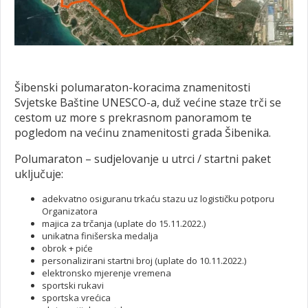
Šibenski polumaraton-koracima znamenitosti
Svjetske Baštine UNESCO-a, duž većine staze trči se
cestom uz more s prekrasnom panoramom te
pogledom na većinu znamenitosti grada Šibenika.
Polumaraton – sudjelovanje u utrci / startni paket
uključuje:
adekvatno osiguranu trkaću stazu uz logističku potporu
Organizatora
majica za trčanja (uplate do 15.11.2022.)
unikatna finišerska medalja
obrok + piće
personalizirani startni broj (uplate do 10.11.2022.)
elektronsko mjerenje vremena
sportski rukavi
sportska vrećica