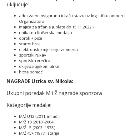
uključuje:
adekvatno osiguranu trkaću stazu uz logističku potporu
Organizatora
majica za trčanje (uplate do 15.11.2022.)
unikatna finišerska medalja
obrok + piće
startni broj
elektronsko mjerenje vremena
sportski rukav
sportska vrećica
okrjepa tijekom utrke
hitna pomoć
NAGRADE
Utrka sv. Nikola
:
Ukupni poredak M i Ž nagrade sponzora
Kategorije medalje:
M/Ž U12 (2011. imlađi)
M/Ž 18 (2010.-2004.)
M/Ž S (2003.-1978.)
M/Ž 45+ (1977. istariji)