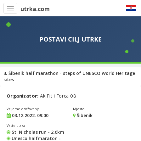
utrka.com
Toggle
navigation
3. Šibenik half marathon - steps of UNESCO World Heritage
sites
Organizator:
Ak Fit i Forca 08
Vrijeme održavanja
Mjesto
03.12.2022. 09:00
Šibenik
Vrste utrka
St. Nicholas run - 2.6km
Unesco halfmaraton -