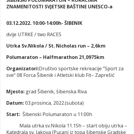
ŠIBENSKI POLUMARATON – KORACIMA
ZNAMENITOSTI SVJETSKE BAŠTINE UNESCO-a
03.12.2022. 10:00-14:00h- ŠIBENIK
dvije UTRKE / two RACES
Utrka Sv.Nikola / St. Nicholas run – 2,6km
Polumaraton – Halfmarathon 21,0975km
Organizatori:
Društvo sportske rekreacije “Sport za
sve“ 08 Forca Šibenik i Atletski klub Fit– Zaprešić
Mjesto:
grad Šibenik, šibenska Riva
Datum:
03.prosinca, 2022.(subota)
Start:
Šibenski Polumaraton u 11:00h
Mala utrka sv.Nikola 11.15h – start obiju utrka –
Katedrala sv. Jakova (Pucanj iz topa šibenske Gradske