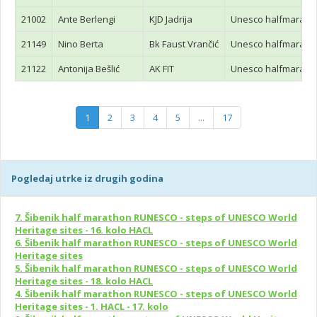
21002
Ante Berlengi
KJD Jadrija
Unesco halfmaraton
21149
Nino Berta
Bk Faust Vrančić
Unesco halfmaraton
21122
Antonija Bešlić
AK FIT
Unesco halfmaraton
1
2
3
4
5
...
17
Pogledaj utrke iz drugih godina
7. Šibenik half marathon RUNESCO - steps of UNESCO World
Heritage sites - 16. kolo HACL
6. Šibenik half marathon RUNESCO - steps of UNESCO World
Heritage sites
5. Šibenik half marathon RUNESCO - steps of UNESCO World
Heritage sites - 18. kolo HACL
4. Šibenik half marathon RUNESCO - steps of UNESCO World
Heritage sites - 1. HACL - 17. kolo