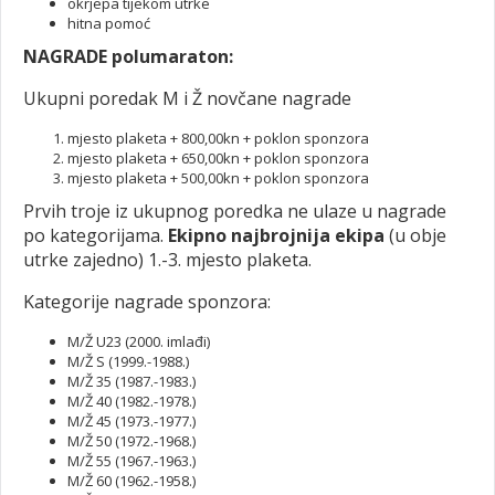
okrjepa tijekom utrke
hitna pomoć
NAGRADE polumaraton:
Ukupni poredak M i Ž novčane nagrade
mjesto plaketa + 800,00kn + poklon sponzora
mjesto plaketa + 650,00kn + poklon sponzora
mjesto plaketa + 500,00kn + poklon sponzora
Prvih troje iz ukupnog poredka ne ulaze u nagrade
po kategorijama.
Ekipno najbrojnija ekipa
(u obje
utrke zajedno) 1.-3. mjesto plaketa.
Kategorije nagrade sponzora:
M/Ž U23 (2000. imlađi)
M/Ž S (1999.-1988.)
M/Ž 35 (1987.-1983.)
M/Ž 40 (1982.-1978.)
M/Ž 45 (1973.-1977.)
M/Ž 50 (1972.-1968.)
M/Ž 55 (1967.-1963.)
M/Ž 60 (1962.-1958.)