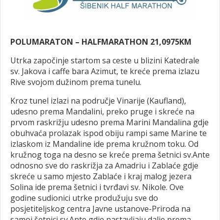
POLUMARATON – HALFMARATHON 21,0975KM
Utrka započinje startom sa ceste u blizini Katedrale
sv. Jakova i caffe bara Azimut, te kreće prema izlazu
Rive svojom dužinom prema tunelu.
Kroz tunel izlazi na područje Vinarije (Kaufland),
udesno prema Mandalini, preko pruge i skreće na
prvom raskrižju udesno prema Marini Mandalina gdje
obuhvaća prolazak ispod obiju rampi same Marine te
izlaskom iz Mandaline ide prema kružnom toku. Od
kružnog toga na desno se kreće prema šetnici sv.Ante
odnosno sve do raskrižja za Amadriu i Zablaće gdje
skreće u samo mjesto Zablaće i kraj malog jezera
Solina ide prema šetnici i tvrđavi sv. Nikole. Ove
godine sudionici utrke produžuju sve do
posjetiteljskog centra Javne ustanove-Priroda na
samoj šetnici sv.Ante gdje nastavljaju dalje prema