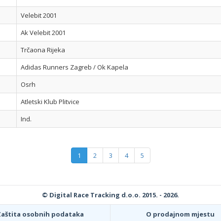
Velebit 2001
Ak Velebit 2001
Trčaona Rijeka
Adidas Runners Zagreb / Ok Kapela
Osrh
Atletski Klub Plitvice
Ind.
1
2
3
4
5
© Digital Race Tracking d.o.o. 2015. - 2026.
Zaštita osobnih podataka
O prodajnom mjestu