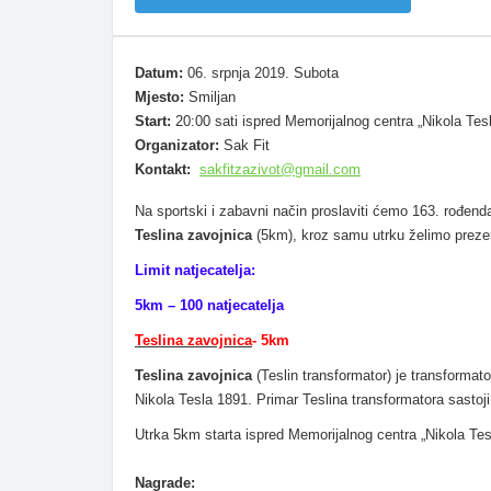
Datum:
06. srpnja 2019. Subota
Mjesto:
Smiljan
Start:
20:00 sati ispred Memorijalnog centra „Nikola Tes
Organizator:
Sak Fit
Kontakt:
sakfitzazivot@gmail.com
Na sportski i zabavni način proslaviti ćemo 163. rođenda
Teslina zavojnica
(5km), kroz samu utrku želimo prezent
Limit natjecatelja:
5km – 100 natjecatelja
Teslina zavojnica
- 5km
Teslina zavojnica
(Teslin transformator) je transformato
Nikola Tesla 1891. Primar Teslina transformatora sastoj
Utrka 5km starta ispred Memorijalnog centra „Nikola Tesla
Nagrade: