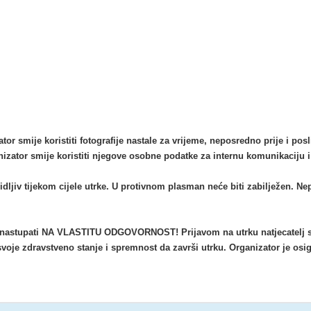
or smije koristiti fotografije nastale za vrijeme, neposredno prije i posl
nizator smije koristiti njegove osobne podatke za internu komunikaciju 
 vidljiv tijekom cijele utrke. U protivnom plasman neće biti zabilježen. N
taju nastupati NA VLASTITU ODGOVORNOST! Prijavom na utrku natjecatelj
svoje zdravstveno stanje i spremnost da završi utrku. Organizator je os