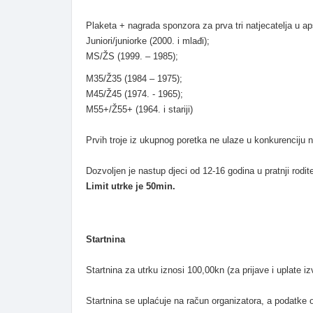
Plaketa + nagrada sponzora za prva tri natjecatelja u 
Juniori/juniorke (2000. i mlađi);
MS/ŽS (1999. – 1985);
M35/Ž35 (1984 – 1975);
M45/Ž45 (1974. - 1965);
M55+/Ž55+ (1964. i stariji)
Prvih troje iz ukupnog poretka ne ulaze u konkurenciju 
Dozvoljen je nastup djeci od 12-16 godina u pratnji rodit
Limit utrke je 50min.
Startnina
Startnina za utrku iznosi 100,00kn (za prijave i uplate i
Startnina se uplaćuje na račun organizatora, a podatke o