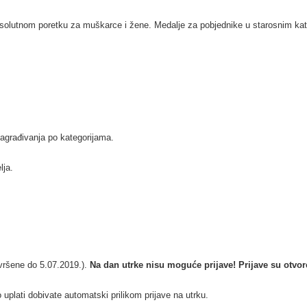
apsolutnom poretku za muškarce i žene. Medalje za pobjednike u starosnim ka
nagrađivanja po kategorijama.
elja.
zvršene do 5.07.2019.).
Na dan utrke nisu moguće prijave! Prijave su otvoren
 uplati dobivate automatski prilikom prijave na utrku.