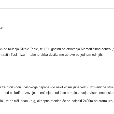
la“
n od rođenja Nikole Tesle, te 13-u godinu od otvorenja Memorijalnog centra „Ni
irati i Teslin izum, tako je utrka dobila ime upravo po jednom od njih.
r za proizvodnju visokoga napona (do nekiliko milijuna volti) i izmjenične stru
i se od električne zavojnice načinjene od žice s malo zavoja, visokonaponskog
“, te se trči jedan krug, okrjepna stanica će se nalaziti 2400m od starta utrke