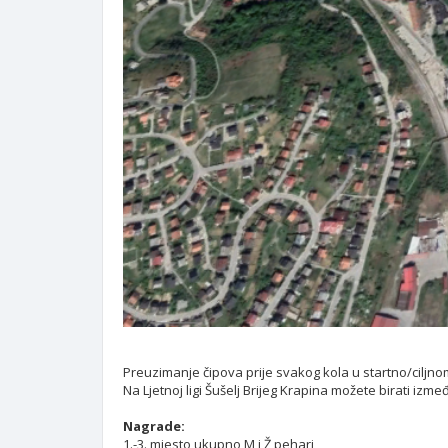
Preuzimanje čipova prije svakog kola u startno/ciljno
Na Ljetnoj ligi Šušelj Brijeg Krapina možete birati izm
Nagrade:
1.-3. mjesto ukupno M i Ž pehari