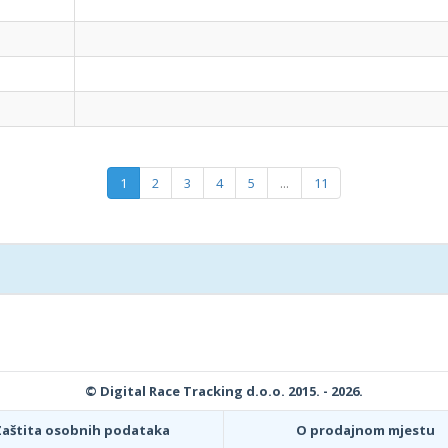
1
2
3
4
5
...
11
© Digital Race Tracking d.o.o. 2015. - 2026.
Zaštita osobnih podataka
O prodajnom mjestu