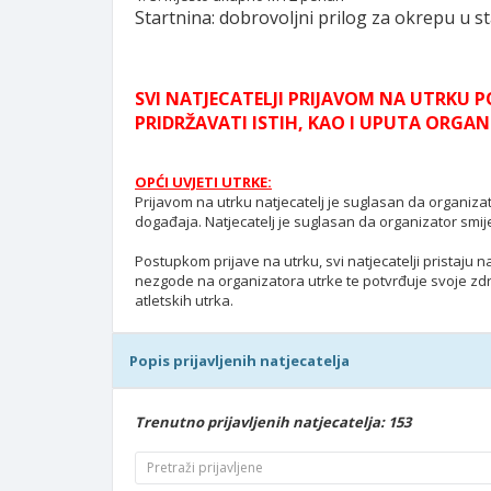
Startnina: dobrovoljni prilog za okrepu u 
SVI NATJECATELJI PRIJAVOM NA UTRKU P
PRIDRŽAVATI ISTIH, KAO I UPUTA ORGA
OPĆI UVJETI UTRKE:
Prijavom na utrku natjecatelj je suglasan da organizato
događaja. Natjecatelj je suglasan da organizator smij
Postupkom prijave na utrku, svi natjecatelji pristaj
nezgode na organizatora utrke te potvrđuje svoje zdr
atletskih utrka.
Popis prijavljenih natjecatelja
Trenutno prijavljenih natjecatelja: 153