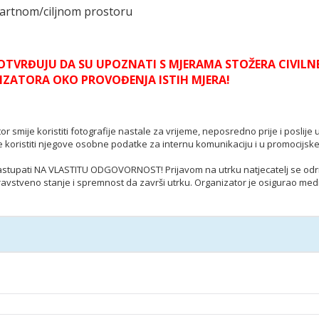
startnom/ciljnom prostoru
OTVRĐUJU DA SU UPOZNATI S MJERAMA STOŽERA CIVILNE 
NIZATORA OKO PROVOĐENJA ISTIH MJERA!
r smije koristiti fotografije nastale za vrijeme, neposredno prije i poslije
e koristiti njegove osobne podatke za internu komunikaciju i u promocijsk
u nastupati NA VLASTITU ODGOVORNOST! Prijavom na utrku natjecatelj se od
avstveno stanje i spremnost da završi utrku. Organizator je osigurao med