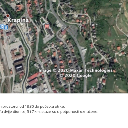
m prostoru: od 18:30 do početka utrke.
eđu dvije dionice, 5 i 7 km, staze su u potpunosti označene.