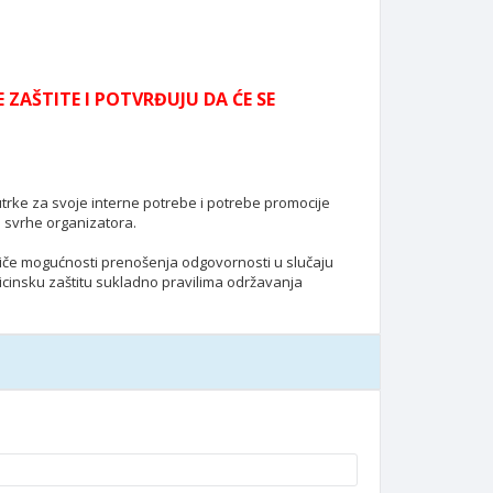
ZAŠTITE I POTVRĐUJU DA ĆE SE
 utrke za svoje interne potrebe i potrebe promocije
e svrhe organizatora.
riče mogućnosti prenošenja odgovornosti u slučaju
icinsku zaštitu sukladno pravilima održavanja