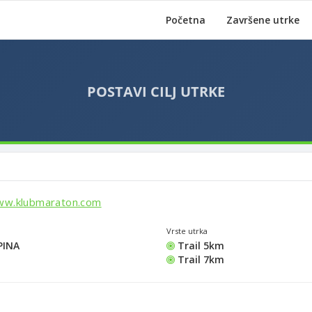
Početna
Završene utrke
ww.klubmaraton.com
Vrste utrka
PINA
Trail 5km
Trail 7km